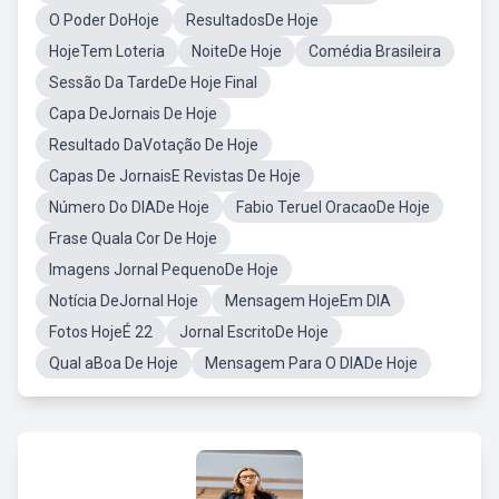
O Poder DoHoje
ResultadosDe Hoje
HojeTem Loteria
NoiteDe Hoje
Comédia Brasileira
Sessão Da TardeDe Hoje Final
Capa DeJornais De Hoje
Resultado DaVotação De Hoje
Capas De JornaisE Revistas De Hoje
Número Do DIADe Hoje
Fabio Teruel OracaoDe Hoje
Frase Quala Cor De Hoje
Imagens Jornal PequenoDe Hoje
Notícia DeJornal Hoje
Mensagem HojeEm DIA
Fotos HojeÉ 22
Jornal EscritoDe Hoje
Qual aBoa De Hoje
Mensagem Para O DIADe Hoje