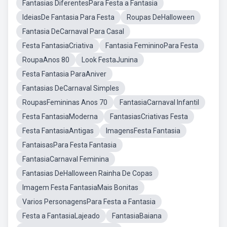
Fantasias DiferentesPara Festa a Fantasia
IdeiasDe Fantasia Para Festa
Roupas DeHalloween
Fantasia DeCarnaval Para Casal
Festa FantasiaCriativa
Fantasia FemininoPara Festa
RoupaAnos 80
Look FestaJunina
Festa Fantasia ParaAniver
Fantasias DeCarnaval Simples
RoupasFemininas Anos 70
FantasiaCarnaval Infantil
Festa FantasiaModerna
FantasiasCriativas Festa
Festa FantasiaAntigas
ImagensFesta Fantasia
FantaisasPara Festa Fantasia
FantasiaCarnaval Feminina
Fantasias DeHalloween Rainha De Copas
Imagem Festa FantasiaMais Bonitas
Varios PersonagensPara Festa a Fantasia
Festa a FantasiaLajeado
FantasiaBaiana