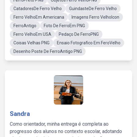
FerroPreto PNG
Objetos Ferro VelhoPNG
CatadoresDe Ferro Velho
GuindasteDe Ferro Velho
Ferro VelhoEm Americana
Imagens Ferro VelhoIcon
FerroAntigo
Foto De FerroEm PNG
Ferro VelhoEm USA
Pedaço De FerroPNG
Coisas Velhas PNG
Ensaio Fotografico Em FeroVelho
Desenho Poste De FerroAntigo PNG
Sandra
Como orientador, minha entrega é completa ao
progresso dos alunos no contexto escolar, adotando