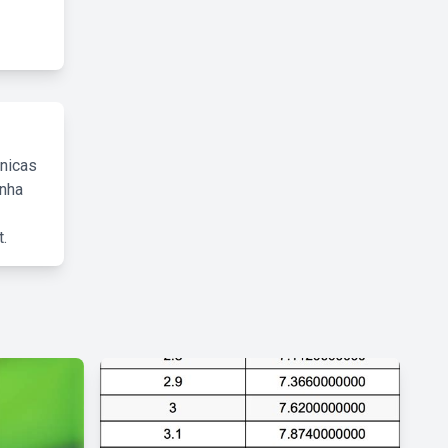
cnicas
inha
.