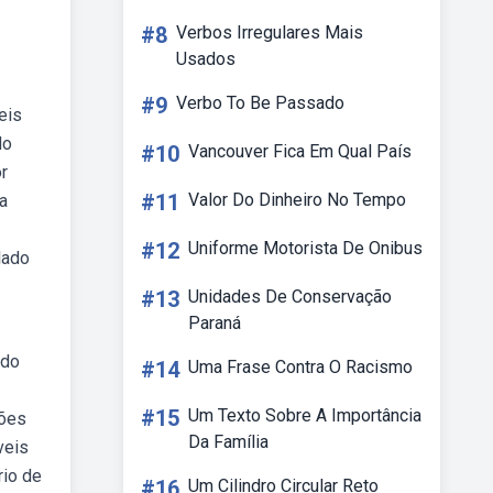
#8
Verbos Irregulares Mais
Usados
#9
Verbo To Be Passado
eis
do
#10
Vancouver Fica Em Qual País
r
#11
Valor Do Dinheiro No Tempo
a
#12
Uniforme Motorista De Onibus
lado
#13
Unidades De Conservação
Paraná
ado
#14
Uma Frase Contra O Racismo
#15
Um Texto Sobre A Importância
hões
Da Família
veis
rio de
#16
Um Cilindro Circular Reto