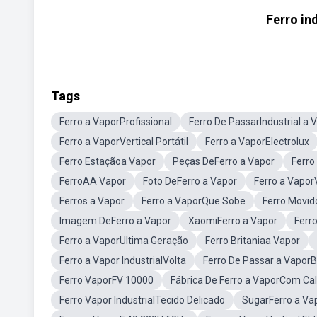
Ferro in
Tags
Ferro a VaporProfissional
Ferro De PassarIndustrial a 
Ferro a VaporVertical Portátil
Ferro a VaporElectrolux
Ferro Estaçãoa Vapor
Peças DeFerro a Vapor
Ferro
FerroAA Vapor
Foto DeFerro a Vapor
Ferro a VaporV
Ferros a Vapor
Ferro a VaporQue Sobe
Ferro Movid
Imagem DeFerro a Vapor
XaomiFerro a Vapor
Ferr
Ferro a VaporUltima Geração
Ferro Britaniaa Vapor
Ferro a Vapor IndustrialVolta
Ferro De Passar a VaporB
Ferro VaporFV 10000
Fábrica De Ferro a VaporCom Cal
Ferro Vapor IndustrialTecido Delicado
SugarFerro a Va