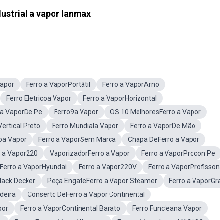
dustrial a vapor lanmax
Vapor
Ferro a VaporPortátil
Ferro a VaporArno
Ferro Eletricoa Vapor
Ferro a VaporHorizontal
 a VaporDe Pe
Ferro9a Vapor
OS 10 MelhoresFerro a Vapor
ertical Preto
Ferro Mundiala Vapor
Ferro a VaporDe Mão
oa Vapor
Ferro a VaporSem Marca
Chapa DeFerro a Vapor
o a Vapor220
VaporizadorFerro a Vapor
Ferro a VaporProcon Pe
Ferro a VaporHyundai
Ferro a Vapor220V
Ferro a VaporProfisson
lack Decker
Peça EngateFerro a Vapor Steamer
Ferro a VaporGr
deira
Conserto DeFerro a Vapor Continental
por
Ferro a VaporContinental Barato
Ferro Funcleana Vapor