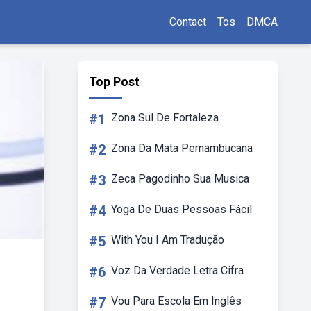
Contact
Tos
DMCA
Top Post
#1
Zona Sul De Fortaleza
#2
Zona Da Mata Pernambucana
#3
Zeca Pagodinho Sua Musica
#4
Yoga De Duas Pessoas Fácil
#5
With You I Am Tradução
#6
Voz Da Verdade Letra Cifra
#7
Vou Para Escola Em Inglês