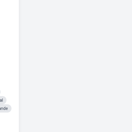
al
ande