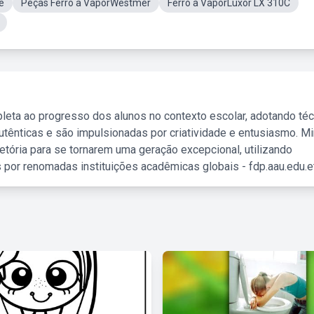
e
Peças Ferro a VaporWestmer
Ferro a VaporLuxor LX 310C
leta ao progresso dos alunos no contexto escolar, adotando té
tênticas e são impulsionadas por criatividade e entusiasmo. M
etória para se tornarem uma geração excepcional, utilizando
 por renomadas instituições acadêmicas globais - fdp.aau.edu.et