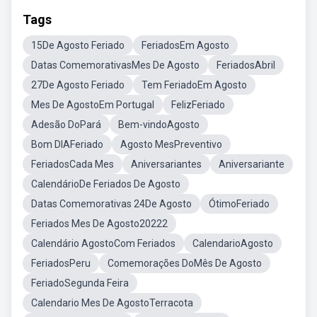
Tags
15De Agosto Feriado
FeriadosEm Agosto
Datas ComemorativasMes De Agosto
FeriadosAbril
27De Agosto Feriado
Tem FeriadoEm Agosto
Mes De AgostoEm Portugal
FelizFeriado
Adesão DoPará
Bem-vindoAgosto
Bom DIAFeriado
Agosto MesPreventivo
FeriadosCada Mes
Aniversariantes
Aniversariante
CalendárioDe Feriados De Agosto
Datas Comemorativas 24De Agosto
ÓtimoFeriado
Feriados Mes De Agosto20222
Calendário AgostoCom Feriados
CalendarioAgosto
FeriadosPeru
Comemorações DoMês De Agosto
FeriadoSegunda Feira
Calendario Mes De AgostoTerracota