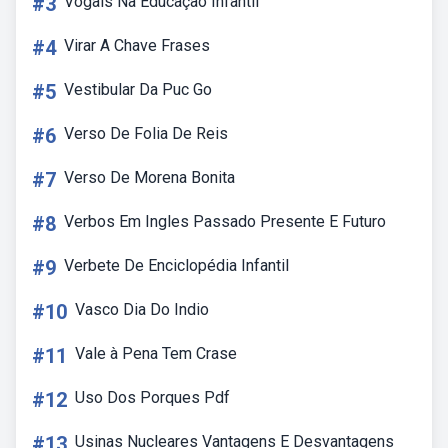
#3
Vogais Na Educação Infantil
#4
Virar A Chave Frases
#5
Vestibular Da Puc Go
#6
Verso De Folia De Reis
#7
Verso De Morena Bonita
#8
Verbos Em Ingles Passado Presente E Futuro
#9
Verbete De Enciclopédia Infantil
#10
Vasco Dia Do Indio
#11
Vale à Pena Tem Crase
#12
Uso Dos Porques Pdf
#13
Usinas Nucleares Vantagens E Desvantagens