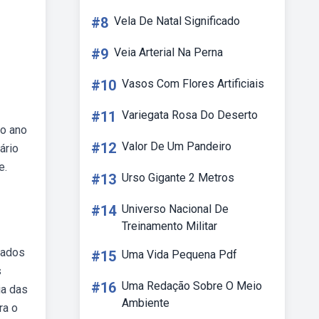
#8
Vela De Natal Significado
#9
Veia Arterial Na Perna
#10
Vasos Com Flores Artificiais
#11
Variegata Rosa Do Deserto
do ano
#12
Valor De Um Pandeiro
ário
e.
#13
Urso Gigante 2 Metros
#14
Universo Nacional De
Treinamento Militar
iados
#15
Uma Vida Pequena Pdf
s
#16
Uma Redação Sobre O Meio
ia das
Ambiente
ra o