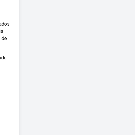
iados
is
s de
ado