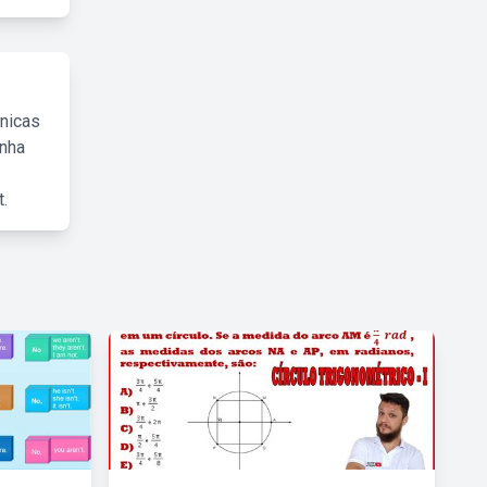
cnicas
inha
.