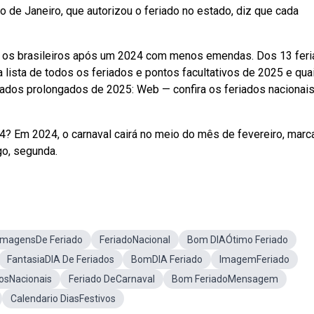
o de Janeiro, que autorizou o feriado no estado, diz que cada
r os brasileiros após um 2024 com menos emendas. Dos 13 fer
a lista de todos os feriados e pontos facultativos de 2025 e qua
ados prolongados de 2025: Web — confira os feriados nacionai
? Em 2024, o carnaval cairá no meio do mês de fevereiro, marc
go, segunda.
ImagensDe Feriado
FeriadoNacional
Bom DIAÓtimo Feriado
FantasiaDIA De Feriados
BomDIA Feriado
ImagemFeriado
osNacionais
Feriado DeCarnaval
Bom FeriadoMensagem
Calendario DiasFestivos