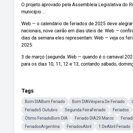
O projeto aprovado pela Assembleia Legislativa do Ri
município ...
Web — o calendário de feriados de 2025 deve alegra
nacionais, nove cairão em dias úteis de. Web — confir
dias da semana eles representam: Web — veja os feri
2025:
3 de março (segunda. Web — quando é o carnaval 2024
para os dias 10, 11, 12 e 13, contando sábado, domin
Tags
Bom DIABom Feriado
Bom DIAVéspera De Feriado
Feriado5 Outubro
Segunda FeiraFeriado
Feriados
Ótimo FeriadoBom DIA
Feriado DIA29 Marco
Feriad
FeriadosArgentina
FeriadosAbril
1 DeAbril Feriado