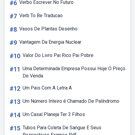
#6
Verbo Escrever No Futuro
#7
Verb To Be Traducao
#8
Vasos De Plantas Desenho
#9
Vantagem Da Energia Nuclear
#10
Valor Do Livro Pai Rico Pai Pobre
#11
Uma Determinada Empresa Possui Hoje O Preço
De Venda
#12
Um Pais Com A Letra A
#13
Um Número Inteiro é Chamado De Palíndromo
#14
Um Casal Planeja Ter 3 Filhos
#15
Tubos Para Coleta De Sangue E Seus
Respectivos Exames Pdf