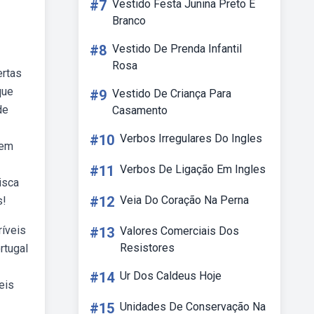
#7
Vestido Festa Junina Preto E
Branco
#8
Vestido De Prenda Infantil
Rosa
ertas
que
#9
Vestido De Criança Para
de
Casamento
#10
Verbos Irregulares Do Ingles
 em
#11
Verbos De Ligação Em Ingles
isca
#12
Veia Do Coração Na Perna
s!
ríveis
#13
Valores Comerciais Dos
Resistores
rtugal
#14
Ur Dos Caldeus Hoje
eis
#15
Unidades De Conservação Na