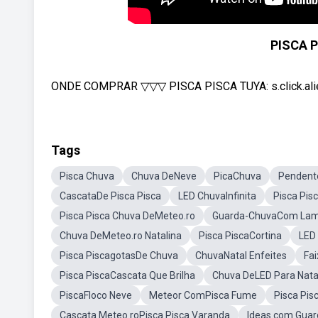
PISCA P
ONDE COMPRAR ▽▽▽ PISCA PISCA TUYA: s.click.ali
Tags
Pisca Chuva
Chuva DeNeve
PicaChuva
Pendent
CascataDe Pisca Pisca
LED ChuvaInfinita
Pisca Pis
Pisca Pisca Chuva DeMeteo.ro
Guarda-ChuvaCom La
Chuva DeMeteo.ro Natalina
Pisca PiscaCortina
LED
Pisca PiscagotasDe Chuva
ChuvaNatal Enfeites
Fai
Pisca PiscaCascata Que Brilha
Chuva DeLED Para Nata
PiscaFloco Neve
Meteor ComPisca Fume
Pisca Pis
Cascata Meteo.roPisca Pisca Varanda
Ideas.com Gua