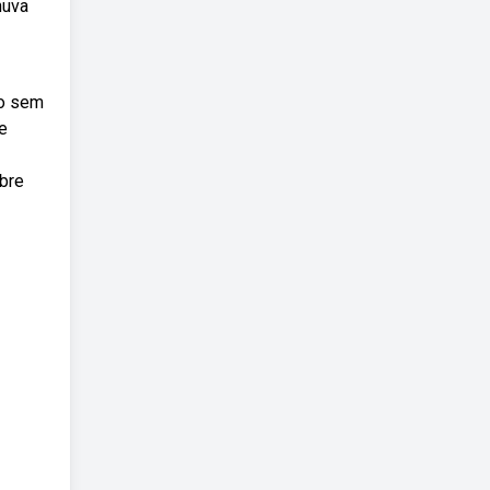
huva
do sem
e
obre