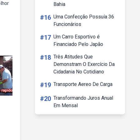
lhor
Bahia
#16
Uma Confecção Possuía 36
Funcionários
#17
Um Carro Esportivo é
Financiado Pelo Japão
#18
Três Atitudes Que
Demonstram O Exercício Da
Cidadania No Cotidiano
#19
Transporte Aereo De Carga
#20
Transformando Juros Anual
Em Mensal