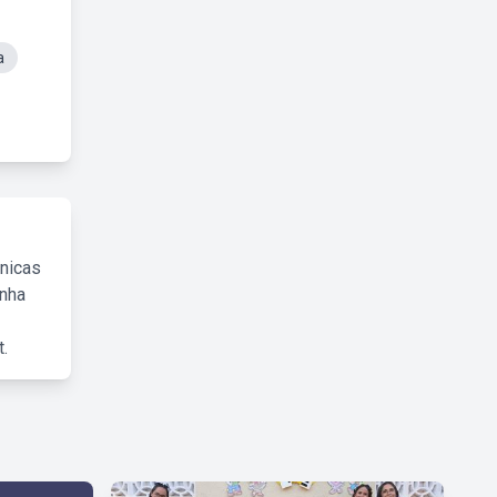
a
cnicas
inha
.