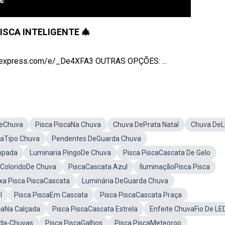
ISCA INTELIGENTE 🎄
express.com/e/_De4XFA3 OUTRAS OPÇÕES: ...
eChuva
Pisca PiscaNa Chuva
Chuva DePrata Natal
Chuva De
caTipo Chuva
Pendentes DeGuarda Chuva
mpada
Luminaria PingoDe Chuva
Pisca PiscaCascata De Gelo
 ColoridoDe Chuva
PiscaCascata Azul
IluminaçãoPisca Pisca
xa Pisca PiscaCascata
Luminária DeGuarda Chuva
l
Pisca PiscaEm Cascata
Pisca PiscaCascata Praça
caNa Calçada
Pisca PiscaCascata Estrela
Enfeite ChuvaFio De LE
rda-Chuvas
Pisca PiscaGalhos
Pisca PiscaMeteorop