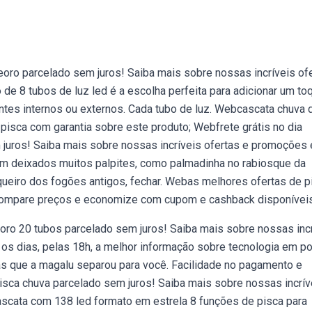
eoro parcelado sem juros! Saiba mais sobre nossas incríveis of
e 8 tubos de luz led é a escolha perfeita para adicionar um to
ntes internos ou externos. Cada tubo de luz. Webcascata chuva 
pisca com garantia sobre este produto; Webfrete grátis no dia
 juros! Saiba mais sobre nossas incríveis ofertas e promoções
am deixados muitos palpites, como palmadinha no rabiosque da
isqueiro dos fogões antigos, fechar. Webas melhores ofertas de p
Compare preços e economize com cupom e cashback disponívei
eoro 20 tubos parcelado sem juros! Saiba mais sobre nossas inc
s dias, pelas 18h, a melhor informação sobre tecnologia em po
tas que a magalu separou para você. Facilidade no pagamento e
pisca chuva parcelado sem juros! Saiba mais sobre nossas incrív
cata com 138 led formato em estrela 8 funções de pisca para