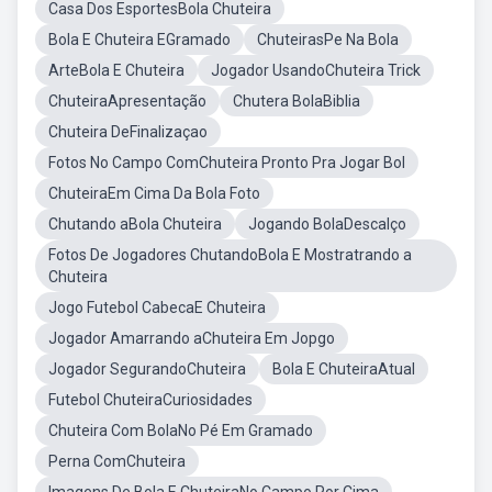
Casa Dos EsportesBola Chuteira
Bola E Chuteira EGramado
ChuteirasPe Na Bola
ArteBola E Chuteira
Jogador UsandoChuteira Trick
ChuteiraApresentação
Chutera BolaBiblia
Chuteira DeFinalizaçao
Fotos No Campo ComChuteira Pronto Pra Jogar Bol
ChuteiraEm Cima Da Bola Foto
Chutando aBola Chuteira
Jogando BolaDescalço
Fotos De Jogadores ChutandoBola E Mostratrando a
Chuteira
Jogo Futebol CabecaE Chuteira
Jogador Amarrando aChuteira Em Jopgo
Jogador SegurandoChuteira
Bola E ChuteiraAtual
Futebol ChuteiraCuriosidades
Chuteira Com BolaNo Pé Em Gramado
Perna ComChuteira