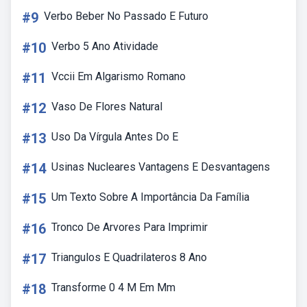
#9
Verbo Beber No Passado E Futuro
#10
Verbo 5 Ano Atividade
#11
Vccii Em Algarismo Romano
#12
Vaso De Flores Natural
#13
Uso Da Vírgula Antes Do E
#14
Usinas Nucleares Vantagens E Desvantagens
#15
Um Texto Sobre A Importância Da Família
#16
Tronco De Arvores Para Imprimir
#17
Triangulos E Quadrilateros 8 Ano
#18
Transforme 0 4 M Em Mm