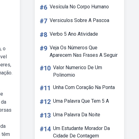
#6
Vesícula No Corpo Humano
#7
Versiculos Sobre A Pascoa
#8
Verbo 5 Ano Atividade
#9
Veja Os Números Que
, o
Aparecem Nas Frases A Seguir
ável
eres,
#10
Valor Numerico De Um
nação.
Polinomio
#11
Unha Com Coração Na Ponta
de
#12
Uma Palavra Que Tem 5 A
 da
versas
#13
Uma Palavra Da Noite
 da
#14
Um Estudante Morador Da
m têm
Cidade De Contagem