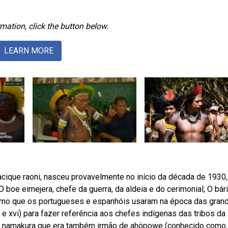
mation, click the button below.
LEARN MORE
acique raoni, nasceu provavelmente no início da década de 1930
oe eimejera, chefe da guerra, da aldeia e do cerimonial; O bári
ermo que os portugueses e espanhóis usaram na época das gran
 xvi) para fazer referência aos chefes indígenas das tribos da
deia namakura que era também irmão de ahöpowe (conhecido como