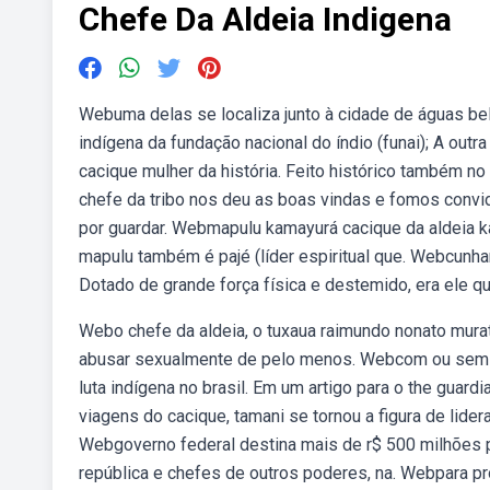
Chefe Da Aldeia Indigena
Webuma delas se localiza junto à cidade de águas bel
indígena da fundação nacional do índio (funai); A out
cacique mulher da história. Feito histórico também n
chefe da tribo nos deu as boas vindas e fomos convidad
por guardar. Webmapulu kamayurá cacique da aldeia k
mapulu também é pajé (líder espiritual que. Webcunh
Dotado de grande força física e destemido, era ele q
Webo chefe da aldeia, o tuxaua raimundo nonato murat
abusar sexualmente de pelo menos. Webcom ou sem nob
luta indígena no brasil. Em um artigo para o the gua
viagens do cacique, tamani se tornou a figura de lide
Webgoverno federal destina mais de r$ 500 milhões 
república e chefes de outros poderes, na. Webpara pr