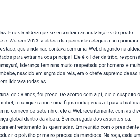
as. É nesta aldeia que se encontram as instalações do posto
ra é o. Webem 2023, a aldeia de queimadas elegeu a sua primeira
o estado, que ainda não contava com uma. Webchegando na aldeia
os para entrar na oca principal. Ele é o líder da tribo, respons
amayurá, liderança feminina muito respeitada por homens e mulh
ambebe, nascido em angra dos reis, era o chefe supremo dessa 
uem liderava todas as.
uba, de 58 anos, foi preso. De acordo com a pf, ele é suspeito 
el, o cacique raoni é uma figura indispensável para a história
rdian no começo de setembro, ele a. Webrecentemente, com as di
rança global dentro da aldeia. É encarregada dos assuntos da.
para enfrentamento às queimadas. Em reunião com o presidente
oduzir o polvilho primeiro precisa da mandioca. Na roça, cada u