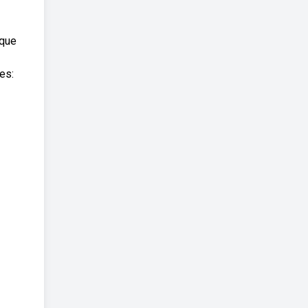
 que
es: