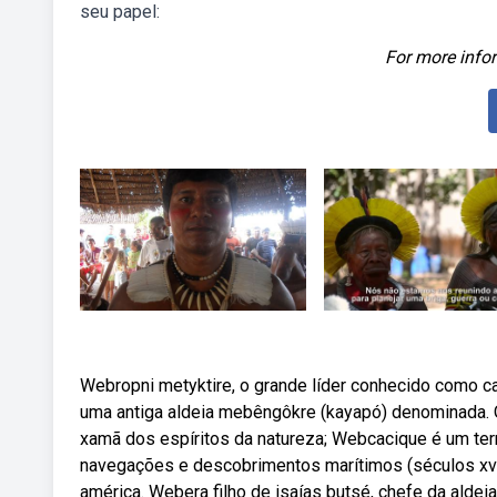
seu papel:
For more infor
Webropni metyktire, o grande líder conhecido como c
uma antiga aldeia mebêngôkre (kayapó) denominada. O b
xamã dos espíritos da natureza; Webcacique é um t
navegações e descobrimentos marítimos (séculos xv e
américa. Webera filho de isaías butsé, chefe da al