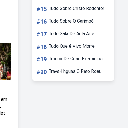
#15
Tudo Sobre Cristo Redentor
#16
Tudo Sobre O Carimbó
#17
Tudo Sala De Aula Arte
#18
Tudo Que é Vivo Morre
#19
Tronco De Cone Exercícios
#20
Trava-línguas O Rato Roeu
, em
,
des