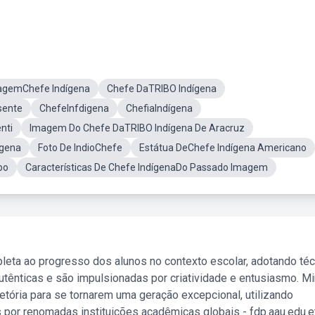
agemChefe Indígena
Chefe DaTRIBO Indígena
sente
ChefeInfdigena
ChefiaIndígena
nti
Imagem Do Chefe DaTRIBO Indígena De Aracruz
ígena
Foto De IndioChefe
Estátua DeChefe Indígena Americano
bo
Características De Chefe IndígenaDo Passado Imagem
leta ao progresso dos alunos no contexto escolar, adotando té
tênticas e são impulsionadas por criatividade e entusiasmo. M
etória para se tornarem uma geração excepcional, utilizando
 por renomadas instituições acadêmicas globais - fdp.aau.edu.et