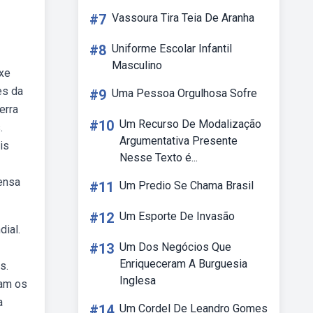
#7
Vassoura Tira Teia De Aranha
#8
Uniforme Escolar Infantil
Masculino
uxe
es da
#9
Uma Pessoa Orgulhosa Sofre
erra
#10
Um Recurso De Modalização
.
Argumentativa Presente
is
Nesse Texto é...
rensa
#11
Um Predio Se Chama Brasil
#12
Um Esporte De Invasão
dial.
#13
Um Dos Negócios Que
Enriqueceram A Burguesia
s.
Inglesa
zam os
a
#14
Um Cordel De Leandro Gomes