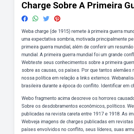
Charge Sobre A Primeira G
Weba charge (de 1915) remete à primeira guerra mundi
uma expectativa sombria, motivada principalmente p
primeira guerra mundial, além de conferir um resumã
mundial. A primeira guerra mundial foi um grande con
Webteste seus conhecimentos sobre a primeira guer
sobre as causas, os países. Por que tantos alemães m
nossa política em relação a links externos. Webanali
brasileira durante a época do conflito. Identificar em c
Webo fragmento acima descreve os horrores causados p
Sobre os desdobramentos econômicos, políticos. Webv
publicadas na revista careta entre 1917 e 1918. As im
Webveja imagens de charges publicadas em revistas br
países envolvidos no conflito, seus líderes, suas ar