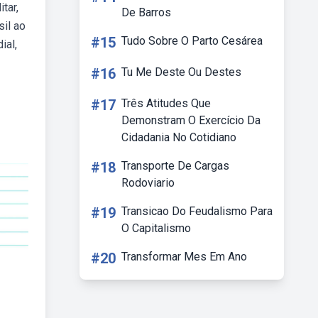
tar,
De Barros
sil ao
#15
Tudo Sobre O Parto Cesárea
ial,
#16
Tu Me Deste Ou Destes
#17
Três Atitudes Que
Demonstram O Exercício Da
Cidadania No Cotidiano
#18
Transporte De Cargas
Rodoviario
#19
Transicao Do Feudalismo Para
O Capitalismo
#20
Transformar Mes Em Ano