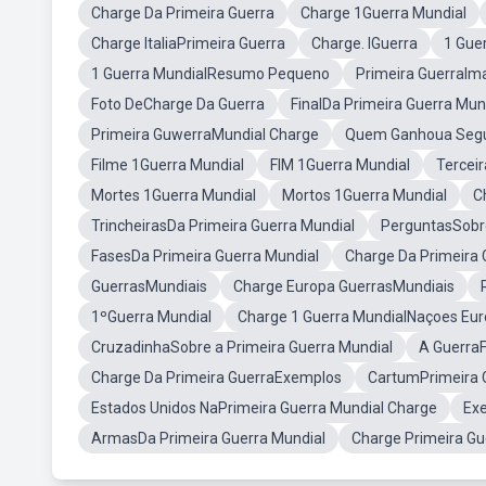
Charge Da Primeira Guerra
Charge 1Guerra Mundial
Charge ItaliaPrimeira Guerra
Charge. IGuerra
1 Gue
1 Guerra MundialResumo Pequeno
Primeira GuerraIm
Foto DeCharge Da Guerra
FinalDa Primeira Guerra Mun
Primeira GuwerraMundial Charge
Quem Ganhoua Segu
Filme 1Guerra Mundial
FIM 1Guerra Mundial
Tercei
Mortes 1Guerra Mundial
Mortos 1Guerra Mundial
C
TrincheirasDa Primeira Guerra Mundial
PerguntasSobre
FasesDa Primeira Guerra Mundial
Charge Da Primeira 
GuerrasMundiais
Charge Europa GuerrasMundiais
1ºGuerra Mundial
Charge 1 Guerra MundialNaçoes Eur
CruzadinhaSobre a Primeira Guerra Mundial
A GuerraF
Charge Da Primeira GuerraExemplos
CartumPrimeira 
Estados Unidos NaPrimeira Guerra Mundial Charge
Exe
ArmasDa Primeira Guerra Mundial
Charge Primeira Gu