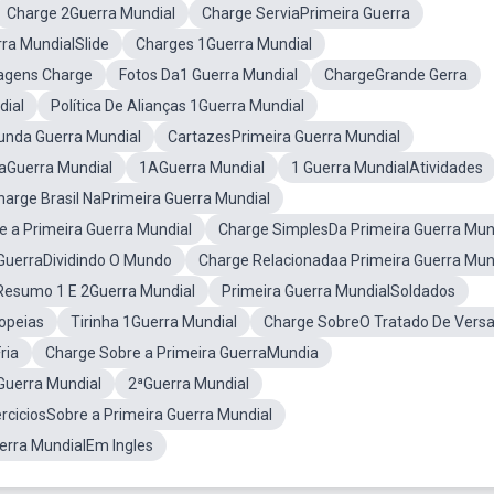
Charge 2Guerra Mundial
Charge ServiaPrimeira Guerra
rra MundialSlide
Charges 1Guerra Mundial
agens Charge
Fotos Da1 Guerra Mundial
ChargeGrande Gerra
dial
Política De Alianças 1Guerra Mundial
nda Guerra Mundial
CartazesPrimeira Guerra Mundial
raGuerra Mundial
1AGuerra Mundial
1 Guerra MundialAtividades
harge Brasil NaPrimeira Guerra Mundial
 a Primeira Guerra Mundial
Charge SimplesDa Primeira Guerra Mun
GuerraDividindo O Mundo
Charge Relacionadaa Primeira Guerra Mun
Resumo 1 E 2Guerra Mundial
Primeira Guerra MundialSoldados
opeias
Tirinha 1Guerra Mundial
Charge SobreO Tratado De Versa
ria
Charge Sobre a Primeira GuerraMundia
Guerra Mundial
2ªGuerra Mundial
rciciosSobre a Primeira Guerra Mundial
erra MundialEm Ingles