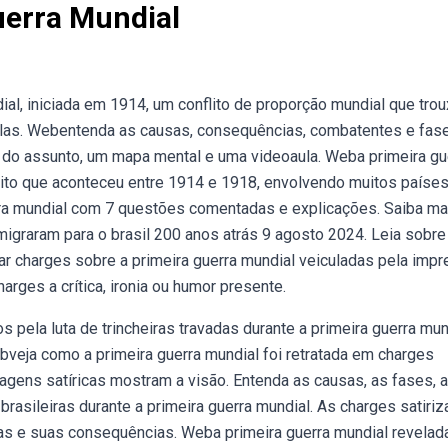
uerra Mundial
al, iniciada em 1914, um conflito de proporção mundial que tro
elas. Webentenda as causas, consequências, combatentes e fas
o do assunto, um mapa mental e uma videoaula. Weba primeira gu
flito que aconteceu entre 1914 e 1918, envolvendo muitos países
ra mundial com 7 questões comentadas e explicações. Saiba ma
igraram para o brasil 200 anos atrás 9 agosto 2024. Leia sobre
sar charges sobre a primeira guerra mundial veiculadas pela imp
harges a crítica, ironia ou humor presente.
ela luta de trincheiras travadas durante a primeira guerra mun
eja como a primeira guerra mundial foi retratada em charges
agens satíricas mostram a visão. Entenda as causas, as fases, a
asileiras durante a primeira guerra mundial. As charges satiri
mas e suas consequências. Weba primeira guerra mundial revelad