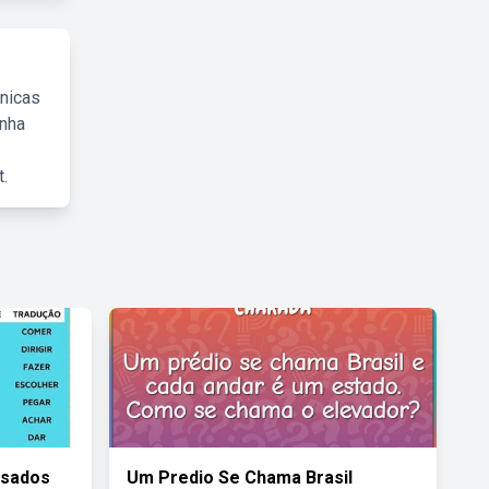
cnicas
inha
.
Usados
Um Predio Se Chama Brasil