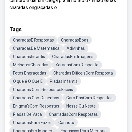
cérebro e dar um chega pra lá no tédio? Então estas
charadas engraçadas e ...
Tags
CharadasE Respostas
CharadasBoas
CharadasDe Matematica
Adivinhas
CharadasInfantis
CharadasEm Imagens
MelhoresCharadas
XaradasCom Resposta
Fotos Engraçadas
Charadas DificeisCom Resposta
O que é O Que E
Piadas Infantis
Charadas Com RespostasFaceis
Charadas ComDesenhos
Cara DasCom Respostas
Enigma'sCom Respostas
Nesse Ou Neste
Piadas De Vaca
CharradasCom Respostas
CharadasPara Fazer
Canhoto
CharadasEm Imagem
Exercicios Para Memoria