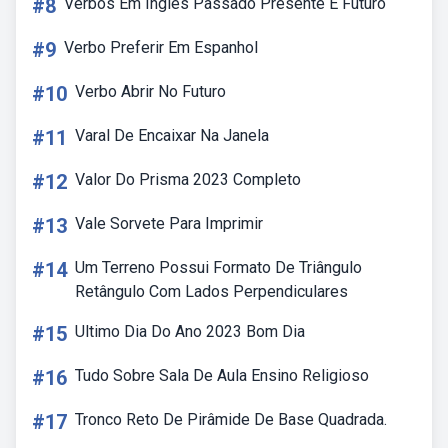
#8
Verbos Em Ingles Passado Presente E Futuro
#9
Verbo Preferir Em Espanhol
#10
Verbo Abrir No Futuro
#11
Varal De Encaixar Na Janela
#12
Valor Do Prisma 2023 Completo
#13
Vale Sorvete Para Imprimir
#14
Um Terreno Possui Formato De Triângulo
Retângulo Com Lados Perpendiculares
#15
Ultimo Dia Do Ano 2023 Bom Dia
#16
Tudo Sobre Sala De Aula Ensino Religioso
#17
Tronco Reto De Pirâmide De Base Quadrada.