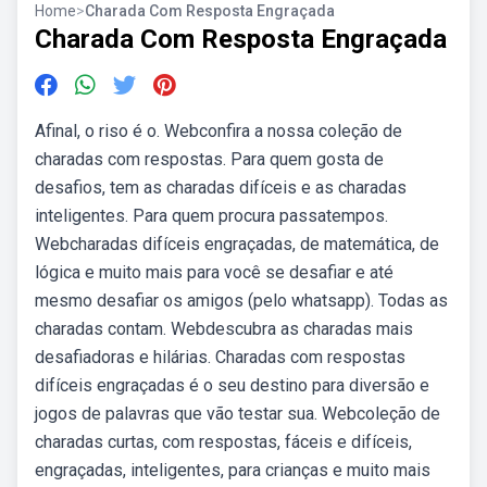
Home
>
Charada Com Resposta Engraçada
Charada Com Resposta Engraçada
Afinal, o riso é o. Webconfira a nossa coleção de
charadas com respostas. Para quem gosta de
desafios, tem as charadas difíceis e as charadas
inteligentes. Para quem procura passatempos.
Webcharadas difíceis engraçadas, de matemática, de
lógica e muito mais para você se desafiar e até
mesmo desafiar os amigos (pelo whatsapp). Todas as
charadas contam. Webdescubra as charadas mais
desafiadoras e hilárias. Charadas com respostas
difíceis engraçadas é o seu destino para diversão e
jogos de palavras que vão testar sua. Webcoleção de
charadas curtas, com respostas, fáceis e difíceis,
engraçadas, inteligentes, para crianças e muito mais