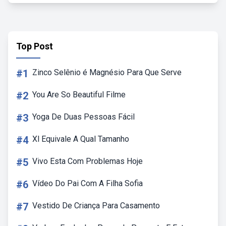
Top Post
#1
Zinco Selênio é Magnésio Para Que Serve
#2
You Are So Beautiful Filme
#3
Yoga De Duas Pessoas Fácil
#4
Xl Equivale A Qual Tamanho
#5
Vivo Esta Com Problemas Hoje
#6
Vídeo Do Pai Com A Filha Sofia
#7
Vestido De Criança Para Casamento