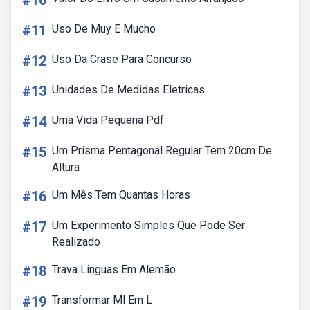
#10
#11
Uso De Muy E Mucho
#12
Uso Da Crase Para Concurso
#13
Unidades De Medidas Eletricas
#14
Uma Vida Pequena Pdf
#15
Um Prisma Pentagonal Regular Tem 20cm De
Altura
#16
Um Mês Tem Quantas Horas
#17
Um Experimento Simples Que Pode Ser
Realizado
#18
Trava Linguas Em Alemão
#19
Transformar Ml Em L