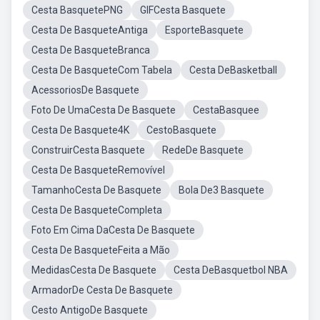
Cesta BasquetePNG
GIFCesta Basquete
Cesta De BasqueteAntiga
EsporteBasquete
Cesta De BasqueteBranca
Cesta De BasqueteCom Tabela
Cesta DeBasketball
AcessoriosDe Basquete
Foto De UmaCesta De Basquete
CestaBasquee
Cesta De Basquete4K
CestoBasquete
ConstruirCesta Basquete
RedeDe Basquete
Cesta De BasqueteRemovível
TamanhoCesta De Basquete
Bola De3 Basquete
Cesta De BasqueteCompleta
Foto Em Cima DaCesta De Basquete
Cesta De BasqueteFeita a Mão
MedidasCesta De Basquete
Cesta DeBasquetbol NBA
ArmadorDe Cesta De Basquete
Cesto AntigoDe Basquete