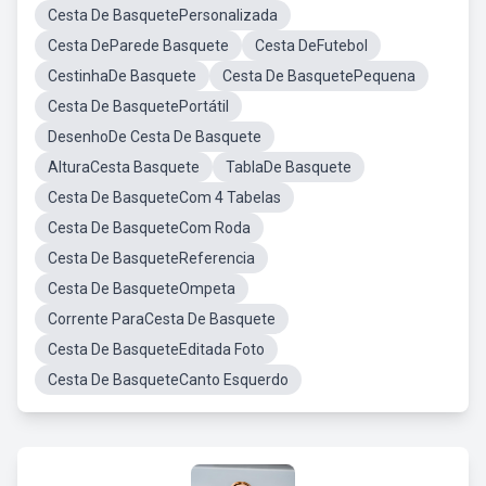
Cesta De BasquetePersonalizada
Cesta DeParede Basquete
Cesta DeFutebol
CestinhaDe Basquete
Cesta De BasquetePequena
Cesta De BasquetePortátil
DesenhoDe Cesta De Basquete
AlturaCesta Basquete
TablaDe Basquete
Cesta De BasqueteCom 4 Tabelas
Cesta De BasqueteCom Roda
Cesta De BasqueteReferencia
Cesta De BasqueteOmpeta
Corrente ParaCesta De Basquete
Cesta De BasqueteEditada Foto
Cesta De BasqueteCanto Esquerdo