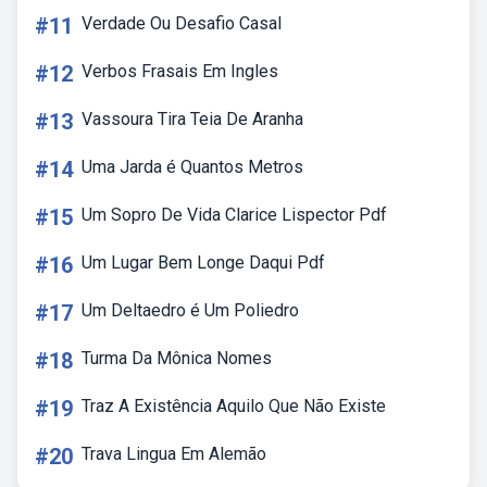
#11
Verdade Ou Desafio Casal
#12
Verbos Frasais Em Ingles
#13
Vassoura Tira Teia De Aranha
#14
Uma Jarda é Quantos Metros
#15
Um Sopro De Vida Clarice Lispector Pdf
#16
Um Lugar Bem Longe Daqui Pdf
#17
Um Deltaedro é Um Poliedro
#18
Turma Da Mônica Nomes
#19
Traz A Existência Aquilo Que Não Existe
#20
Trava Lingua Em Alemão