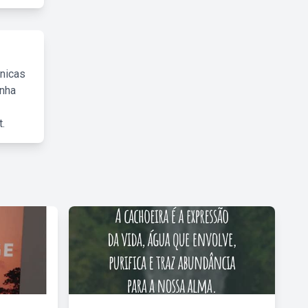
cnicas
inha
.