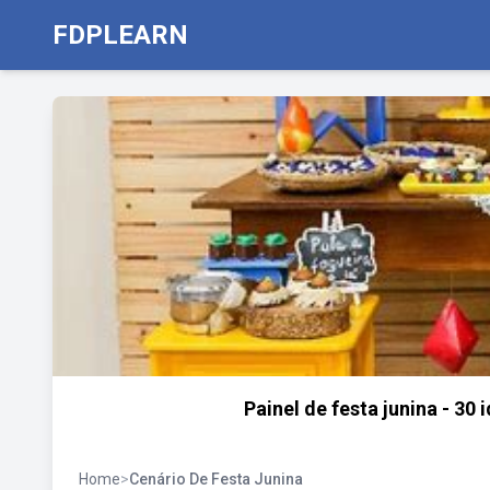
FDPLEARN
Painel de festa junina - 30 
Home
>
Cenário De Festa Junina