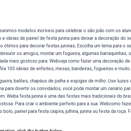
Reunimos modelos incríveis para celebrar o são joão com os alun
is e ideias de painel de festa junina para deixar a decoração do s
são ótimos para decorar festas juninas; Escolha um tema para o s
ebreunir os amigos, montar um fogueira, algumas barraquinhas, s
 Nada mais gostoso para. Webveja como fazer uma decoração de
fira 105 ideias de enfeites, mesas, bandeiras, fogueiras e muito.
gueira, balões, chapéus de palha e espigas de milho. Use luzes 
ina para divertir os convidados, você pode montar um cenário para
em. Weba festa junina é uma das festas mais tradicionais do bras
stosa. Para criar o ambiente perfeito para a sua. Webcomo faze
olo, painel para festa caipira, julhina, junina ou festa da roça. 
mation, click the button below.