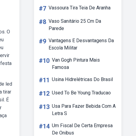
#7
Vassoura Tira Teia De Aranha
#8
Vaso Sanitário 25 Cm Da
Parede
os. O
eu
#9
Vantagens E Desvantagens Da
eu
Escola Militar
ervir
#10
Van Gogh Pintura Mais
 festa
Famosa
#11
Usina Hidrelétricas Do Brasil
de led
 tirar
#12
Used To Be Young Traducao
il. É
#13
Usa Para Fazer Bebida Com A
r
Letra S
Faça
#14
Um Fiscal De Certa Empresa
De Onibus