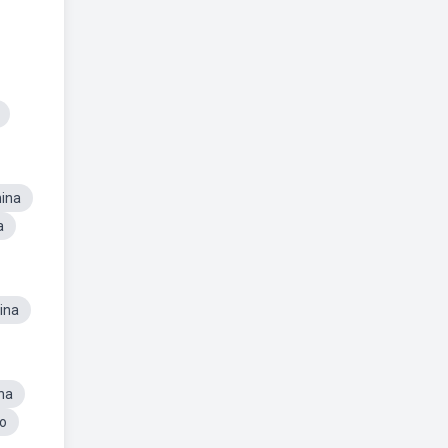
nina
a
ina
na
o