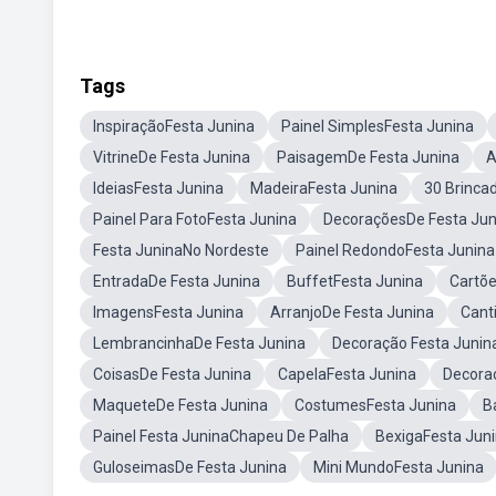
Tags
InspiraçãoFesta Junina
Painel SimplesFesta Junina
VitrineDe Festa Junina
PaisagemDe Festa Junina
A
IdeiasFesta Junina
MadeiraFesta Junina
30 Brinca
Painel Para FotoFesta Junina
DecoraçõesDe Festa Jun
Festa JuninaNo Nordeste
Painel RedondoFesta Junin
EntradaDe Festa Junina
BuffetFesta Junina
Cartõe
ImagensFesta Junina
ArranjoDe Festa Junina
Cant
LembrancinhaDe Festa Junina
Decoração Festa Junin
CoisasDe Festa Junina
CapelaFesta Junina
Decora
MaqueteDe Festa Junina
CostumesFesta Junina
B
Painel Festa JuninaChapeu De Palha
BexigaFesta Jun
GuloseimasDe Festa Junina
Mini MundoFesta Junina