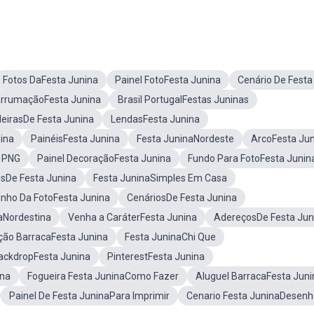
Fotos DaFesta Junina
Painel FotoFesta Junina
Cenário De Festa
rrumaçãoFesta Junina
Brasil PortugalFestas Juninas
deirasDe Festa Junina
LendasFesta Junina
ina
PainéisFesta Junina
Festa JuninaNordeste
ArcoFesta Ju
a PNG
Painel DecoraçãoFesta Junina
Fundo Para FotoFesta Junin
sDe Festa Junina
Festa JuninaSimples Em Casa
inho Da FotoFesta Junina
CenáriosDe Festa Junina
aNordestina
Venha a CaráterFesta Junina
AdereçosDe Festa Jun
ção BarracaFesta Junina
Festa JuninaChi Que
ackdropFesta Junina
PinterestFesta Junina
ina
Fogueira Festa JuninaComo Fazer
Aluguel BarracaFesta Juni
Painel De Festa JuninaPara Imprimir
Cenario Festa JuninaDesenh