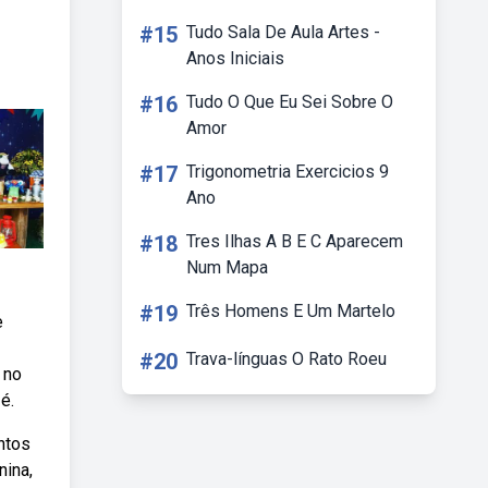
#15
Tudo Sala De Aula Artes -
Anos Iniciais
#16
Tudo O Que Eu Sei Sobre O
Amor
#17
Trigonometria Exercicios 9
Ano
#18
Tres Ilhas A B E C Aparecem
Num Mapa
#19
Três Homens E Um Martelo
e
#20
Trava-línguas O Rato Roeu
 no
é.
ntos
nina,