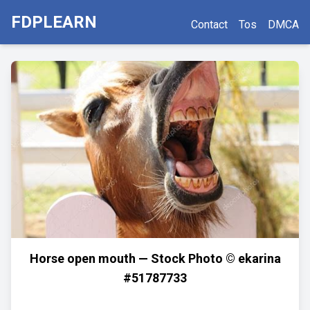
FDPLEARN
Contact
Tos
DMCA
Horse open mouth — Stock Photo © ekarina
#51787733