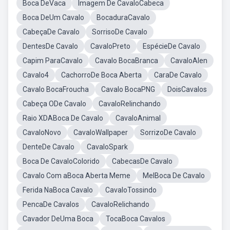
Boca DeVaca
Imagem De CavaloCabeca
Boca DeUm Cavalo
BocaduraCavalo
CabeçaDe Cavalo
SorrisoDe Cavalo
DentesDe Cavalo
CavaloPreto
EspécieDe Cavalo
Capim ParaCavalo
Cavalo BocaBranca
CavaloAlen
Cavalo4
CachorroDe Boca Aberta
CaraDe Cavalo
Cavalo BocaFroucha
Cavalo BocaPNG
DoisCavalos
Cabeça ODe Cavalo
CavaloRelinchando
Raio XDABoca De Cavalo
CavaloAnimal
CavaloNovo
CavaloWallpaper
SorrizoDe Cavalo
DenteDe Cavalo
CavaloSpark
Boca De CavaloColorido
CabecasDe Cavalo
Cavalo Com aBoca Aberta Meme
MelBoca De Cavalo
Ferida NaBoca Cavalo
CavaloTossindo
PencaDe Cavalos
CavaloRelichando
Cavador DeUma Boca
TocaBoca Cavalos