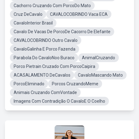
Cachorro Cruzando Com PorcoDo Mato
Cruz DeCavalo
CAVALOCOBRINDO Vaca ECA
CavaloInterior Brasil
Cavalo De Vacas De PorcoDe Cacorro De Elefante
CAVALOCOBRINDO Outro Cavalo
CavaloGalinha E Porco Fazenda
Parabola Do CavaloNoo Buraco
AnimalCruzando
Porco Pietrain Cruzado Com PorcoCaipira
ACASALAMENTO DeCavalos
CavaloMascando Mato
PorcoEliminado
Porcos CruzandoMeme
Animais Cruzando ComVontade
Imagens Com Contradição O CavaloE O Coelho