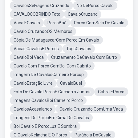
CavalosSelvagens Cruzando
Nó DePorco Cavalo
CAVALOCOBRINDO Foto
CavaloCruzand
Vaca ECavalo
PorcoBaé
Porco ComSela De Cavalo
Cavalo CruzandoOS Membros
Cópia De MadagascarCom Porco Em Cavalo
Vacas CavalosE Porcos
TagsCavalos
CavaloBoi Vaca
Cruzamento DeCavalo Com Burro
Cavalo Com Porco ComBoi Com Cabrito
Imagem De CavalosCarneiro Porcop
CavaloEstação Livre
CavaloBuel
Foto De Cavalo PorcoE Cachorro Juntos
Cabra EPorco
Imagens CavalosBoi Carneiro Porco
CavalosAcasalando
Cavalo Cruzando ComUma Vaca
Imagens De PorcoEm Cima De Cavalos
Boi Cavalo E PorcoLuz E Sombra
O CavaloRelincha E O Porco
Parábola DoCavalo