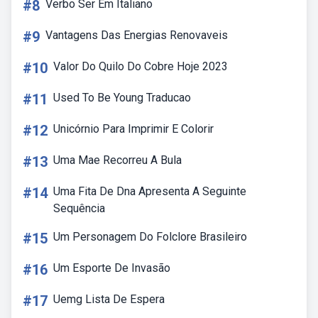
#8
Verbo Ser Em Italiano
#9
Vantagens Das Energias Renovaveis
#10
Valor Do Quilo Do Cobre Hoje 2023
#11
Used To Be Young Traducao
#12
Unicórnio Para Imprimir E Colorir
#13
Uma Mae Recorreu A Bula
#14
Uma Fita De Dna Apresenta A Seguinte
Sequência
#15
Um Personagem Do Folclore Brasileiro
#16
Um Esporte De Invasão
#17
Uemg Lista De Espera