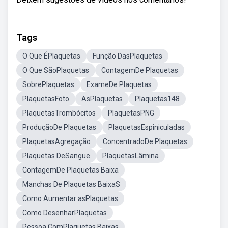
Tags
O Que ÉPlaquetas
Função DasPlaquetas
O Que SãoPlaquetas
ContagemDe Plaquetas
SobrePlaquetas
ExameDe Plaquetas
PlaquetasFoto
AsPlaquetas
Plaquetas148
PlaquetasTrombócitos
PlaquetasPNG
ProduçãoDe Plaquetas
PlaquetasEspiniculadas
PlaquetasAgregação
ConcentradoDe Plaquetas
Plaquetas DeSangue
PlaquetasLâmina
ContagemDe Plaquetas Baixa
Manchas De Plaquetas BaixaS
Como Aumentar asPlaquetas
Como DesenharPlaquetas
Pessoa ComPlaquetas Baixas