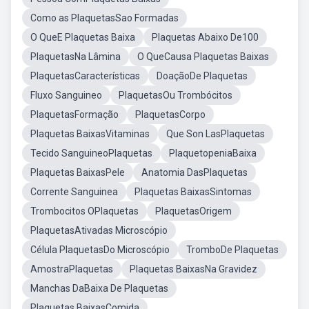
Como as PlaquetasSao Formadas
O QueE Plaquetas Baixa
Plaquetas Abaixo De100
PlaquetasNa Lâmina
O QueCausa Plaquetas Baixas
PlaquetasCaracterísticas
DoaçãoDe Plaquetas
Fluxo Sanguineo
PlaquetasOu Trombócitos
PlaquetasFormação
PlaquetasCorpo
Plaquetas BaixasVitaminas
Que Son LasPlaquetas
Tecido SanguineoPlaquetas
PlaquetopeniaBaixa
Plaquetas BaixasPele
Anatomia DasPlaquetas
Corrente Sanguinea
Plaquetas BaixasSintomas
Trombocitos OPlaquetas
PlaquetasOrigem
PlaquetasAtivadas Microscópio
Célula PlaquetasDo Microscópio
TromboDe Plaquetas
AmostraPlaquetas
Plaquetas BaixasNa Gravidez
Manchas DaBaixa De Plaquetas
Plaquetas BaixasComida