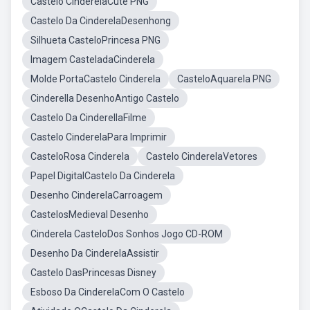
Castelo CinderelaCute PNG
Castelo Da CinderelaDesenhong
Silhueta CasteloPrincesa PNG
Imagem CasteladaCinderela
Molde PortaCastelo Cinderela
CasteloAquarela PNG
Cinderella DesenhoAntigo Castelo
Castelo Da CinderellaFilme
Castelo CinderelaPara Imprimir
CasteloRosa Cinderela
Castelo CinderelaVetores
Papel DigitalCastelo Da Cinderela
Desenho CinderelaCarroagem
CastelosMedieval Desenho
Cinderela CasteloDos Sonhos Jogo CD-ROM
Desenho Da CinderelaAssistir
Castelo DasPrincesas Disney
Esboso Da CinderelaCom O Castelo