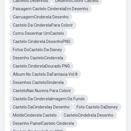
Castelos Desenhos
DesenhoColorir Castelo
Paisagem Castelo CinderelaEm Desenho
CarruagemCinderela Desenho
Castelo Da CinderelaPara Colorir
Como Desenhar UmCastelo
Castelo Cinderela DesenhoPNG
Fotos DoCastelo Da Disney
Desenho CasteloCinderrela
Castelo CinderelaDourado PNG
Album No Castelo DaFantasia Vol.8
Desenhos CasteloSinderela
CasteloNas Nuvens Para Colorir
Castelo Da CinderelaImagem De Fundo
Castelo DaCinderelay Desenho
Foto Castelo DaDisney
MoldeCinderela Castelo
CasteloCindelrela Desenho
Desenho PainelCastelo Cinderela