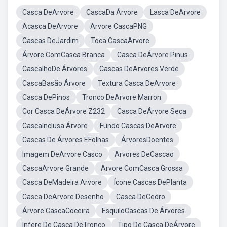
Casca DeArvore
CascaDa Árvore
Lasca DeArvore
Acasca DeArvore
Arvore CascaPNG
Cascas DeJardim
Toca CascaArvore
Árvore ComCasca Branca
Casca DeÁrvore Pinus
CascalhoDe Árvores
Cascas DeArvores Verde
CascaBasão Árvore
Textura Casca DeArvore
Casca DePinos
Tronco DeArvore Marron
Cor Casca DeÁrvore Z232
Casca DeÁrvore Seca
CascaInclusa Árvore
Fundo Cascas DeArvore
Cascas De Árvores EFolhas
ÁrvoresDoentes
Imagem DeArvore Casco
Arvores DeCascao
CascaArvore Grande
Arvore ComCasca Grossa
Casca DeMadeira Arvore
Ícone Cascas DePlanta
Casca DeArvore Desenho
Casca DeCedro
Árvore CascaCoceira
EsquiloCascas De Árvores
Infere De Casca DeTronco
Tipo De Casca DeÁrvore