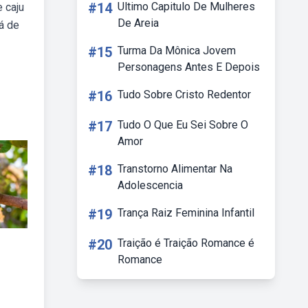
#14
Ultimo Capitulo De Mulheres
 caju
De Areia
á de
#15
Turma Da Mônica Jovem
Personagens Antes E Depois
#16
Tudo Sobre Cristo Redentor
#17
Tudo O Que Eu Sei Sobre O
Amor
#18
Transtorno Alimentar Na
Adolescencia
#19
Trança Raiz Feminina Infantil
#20
Traição é Traição Romance é
Romance