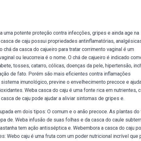
a uma potente proteção contra infecções, gripes e ainda age na
casca de caju possui propriedades antinflamatórias, analgésicas
bo chá da casca do cajueiro para tratar corrimento vaginal é um
aginal ou leucorreia é o nome. O chá de cajueiro é indicado com
abete, tosses, catarro, cólicas, doenças da pele, hipertensão, inc
ação de fato. Porém são mais eficientes contra inflamações
 sistema imunológico, previne o envelhecimento precoce e ajud
ntioxidantes. Weba casca do caju é uma fonte rica em nutrientes,
 casca de caju pode ajudar a aliviar sintomas de gripes e.
rupada em dois tipos: O comum e o anão precoce. As plantas do 
pa de. Weba infusão de suas folhas e da casca do caule subter
a castanha tem ação antisséptica e. Webembora a casca do caju p
s: Webo caju é uma fruta com um poder nutricional incrível que