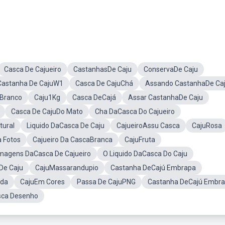
Casca De Cajueiro
CastanhasDe Caju
ConservaDe Caju
Castanha De CajuW1
Casca De CajuChá
Assando CastanhaDe Ca
 Branco
Caju1Kg
Casca DeCajá
Assar CastanhaDe Caju
Casca De CajuDo Mato
Cha DaCasca Do Cajueiro
tural
Liquido DaCasca De Caju
CajueiroAssu Casca
CajuRosa
 Fotos
Cajueiro Da CascaBranca
CajuFruta
magens DaCasca De Cajueiro
O Liquido DaCasca Do Caju
De Caju
CajuMassarandupio
Castanha DeCajú Embrapa
ida
CajuEm Cores
Passa De CajuPNG
Castanha DeCajú Embr
sca Desenho