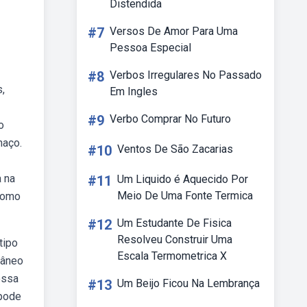
Distendida
#7
Versos De Amor Para Uma
Pessoa Especial
#8
Verbos Irregulares No Passado
,
Em Ingles
#9
Verbo Comprar No Futuro
o
haço.
#10
Ventos De São Zacarias
a na
#11
Um Liquido é Aquecido Por
Meio De Uma Fonte Termica
 como
#12
Um Estudante De Fisica
Resolveu Construir Uma
tipo
Escala Termometrica X
râneo
ossa
#13
Um Beijo Ficou Na Lembrança
 pode