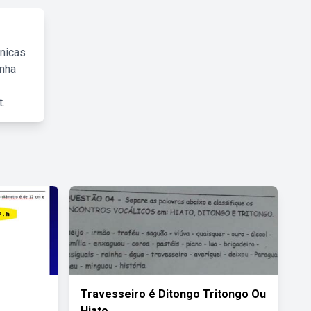
cnicas
inha
.
Travesseiro é Ditongo Tritongo Ou
Hiato