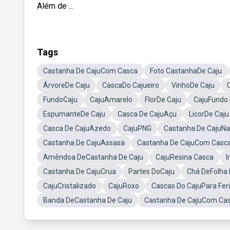
Além de ...
Tags
Castanha De CajuCom Casca
Foto CastanhaDe Caju
ÁrvoreDe Caju
CascaDo Cajueiro
VinhoDe Caju
FundoCaju
CajuAmarelo
FlorDe Caju
CajuFundo
EspumanteDe Caju
Casca De CajuAçu
LicorDe Caju
Casca De CajuAzedo
CajuPNG
Castanha De CajuNa
Castanha De CajuAssasa
Castanha De CajuCom Casca
Amêndoa DeCastanha De Caju
CajuResina Casca
I
Castanha De CajuCrua
Partes DoCaju
Chá DeFolha 
CajuCristalizado
CajuRoxo
Cascas Do CajuPara Fer
Banda DeCastanha De Caju
Castanha De CajuCom Ca