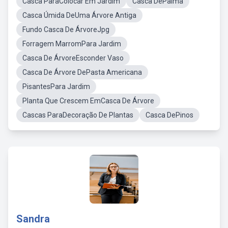
Casca ParaColocar Em Jardim
Casca DePalma
Casca Úmida DeUma Árvore Antiga
Fundo Casca De ÁrvoreJpg
Forragem MarromPara Jardim
Casca De ÁrvoreEsconder Vaso
Casca De Árvore DePasta Americana
PisantesPara Jardim
Planta Que Crescem EmCasca De Árvore
Cascas ParaDecoração De Plantas
Casca DePinos
Sandra