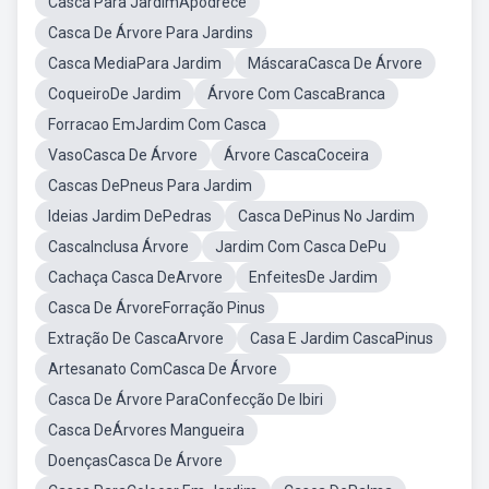
Casca Para JardimApodrece
Casca De Árvore Para Jardins
Casca MediaPara Jardim
MáscaraCasca De Árvore
CoqueiroDe Jardim
Árvore Com CascaBranca
Forracao EmJardim Com Casca
VasoCasca De Árvore
Árvore CascaCoceira
Cascas DePneus Para Jardim
Ideias Jardim DePedras
Casca DePinus No Jardim
CascaInclusa Árvore
Jardim Com Casca DePu
Cachaça Casca DeArvore
EnfeitesDe Jardim
Casca De ÁrvoreForração Pinus
Extração De CascaArvore
Casa E Jardim CascaPinus
Artesanato ComCasca De Árvore
Casca De Árvore ParaConfecção De Ibiri
Casca DeÁrvores Mangueira
DoençasCasca De Árvore