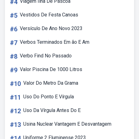
#4
Viagem Ilha De Pascoa
#5
Vestidos De Festa Canoas
#6
Versículo De Ano Novo 2023
#7
Verbos Terminados Em ão E Am
#8
Verbo Find No Passado
#9
Valor Piscina De 1000 Litros
#10
Valor Do Metro Da Grama
#11
Uso Do Ponto E Vírgula
#12
Uso Da Vírgula Antes Do E
#13
Usina Nuclear Vantagem E Desvantagem
#14
Uniforme 2 Fluminense 2023