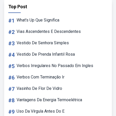
Top Post
#1
What's Up Que Significa
#2
Vias Ascendentes E Descendentes
#3
Vestido De Senhora Simples
#4
Vestido De Prenda Infantil Rosa
#5
Verbos Irregulares No Passado Em Ingles
#6
Verbos Com Terminação Ir
#7
Vasinho De Flor De Vidro
#8
Vantagens Da Energia Termoelétrica
#9
Uso Da Vírgula Antes Do E