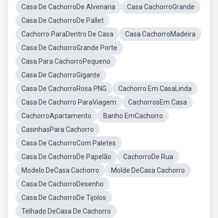
Casa De CachorroDe Alvenaria
Casa CachorroGrande
Casa De CachorroDe Pallet
Cachorro ParaDentro De Casa
Casa CachorroMadeira
Casa De CachorroGrande Porte
Casa Para CachorroPequeno
Casa De CachorroGigante
Casa De CachorroRosa PNG
Cachorro Em CasaLinda
Casa De Cachorro ParaViagem
CachorrosEm Casa
CachorroApartamento
Banho EmCachorro
CasinhasPara Cachorro
Casa De CachorroCom Paletes
Casa De CachorroDe Papelão
CachorroDe Rua
Modelo DeCasa Cachorro
Molde DeCasa Cachorro
Casa De CachorroDesenho
Casa De CachorroDe Tijolos
Telhado DeCasa De Cachorro