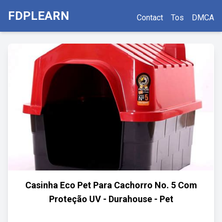
FDPLEARN
Contact
Tos
DMCA
Casinha Eco Pet Para Cachorro No. 5 Com
Proteção UV - Durahouse - Pet