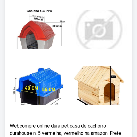
Webcompre online dura pet casa de cachorro
durahouse n. 5 vermelha, vermelho na amazon. Frete