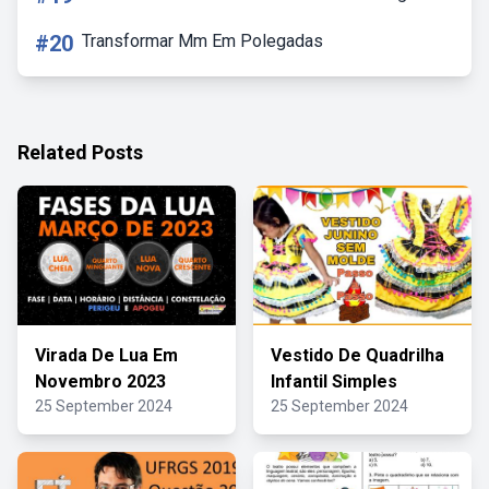
#20
Transformar Mm Em Polegadas
Related Posts
Virada De Lua Em
Vestido De Quadrilha
Novembro 2023
Infantil Simples
25 September 2024
25 September 2024