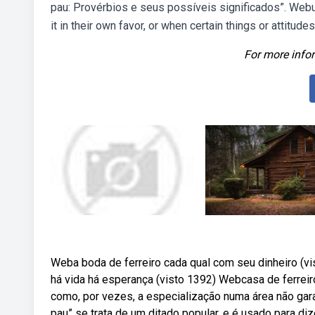
pau: Provérbios e seus possíveis significados”. Webus
it in their own favor, or when certain things or attitud
For more infor
Weba boda de ferreiro cada qual com seu dinheiro (vi
há vida há esperança (visto 1392) Webcasa de ferreir
como, por vezes, a especialização numa área não gara
pau” se trata de um ditado popular, e é usado para d