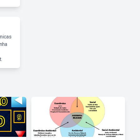
cnicas
inha
.