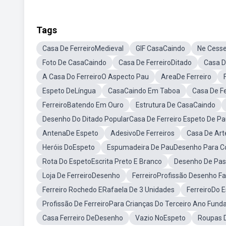
Tags
Casa De FerreiroMedieval
GIF CasaCaindo
Ne Cesse
Foto De CasaCaindo
Casa De FerreiroDitado
Casa De
A Casa Do FerreiroO Aspecto Pau
AreaDe Ferreiro
Espeto DeLíngua
CasaCaindo Em Taboa
Casa De Fe
FerreiroBatendo Em Ouro
Estrutura De CasaCaindo
Desenho Do Ditado PopularCasa De Ferreiro Espeto De P
AntenaDe Espeto
AdesivoDe Ferreiros
Casa De Art
Heróis DoEspeto
Espumadeira De PauDesenho Para C
Rota Do EspetoEscrita Preto E Branco
Desenho De Pas
Loja De FerreiroDesenho
FerreiroProfissão Desenho Fa
Ferreiro Rochedo ERafaela De 3 Unidades
FerreiroDo 
Profissão De FerreiroPara Crianças Do Terceiro Ano Fun
Casa Ferreiro DeDesenho
Vazio NoEspeto
Roupas D