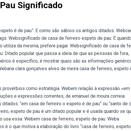
 Pau Significado
 espeto é de pau”. E como são sábios os antigos ditados. Webc
ags: Websignificado de casa de ferreiro espeto de pau: É quand
tiliza da mesma, prefere pagar. Websignificado de casa de fer
u: Ditado popular que passa a ideia de que as pessoas de fora,.
érico é específico, é mostrar quais são as informações genéric
Webana clara gonçalves alves de meira casa de ferreiro, espeto 
dos provérbios como estratégia. Webem relação à expressão «em
locuções e expressões correntes, de emanuel de moura correia.
itados: “em casa de ferreiro o espeto é de pau” ou “santo de 
reiro, espeto de pau é um ditado popular e é usada quando se q
ão usa essa. Webem casa de ferreiro, espeto de pau. Weba
 é o que motiva a elaboração do livro “casa de ferreiro, espeto