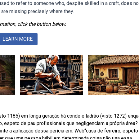
ed to refer to someone who, despite skilled in a craft, does no
es are missing precisely where they.
mation, click the button below.
LEARN MORE
sto 1185) em longa geração há conde e ladrão (visto 1272) enqu
o, espeto de pau profissionais que negligenciam a própria área?
nte a aplicação dessa perícia em. Web“casa de ferreiro, espeto
izer que uma pessoa hábil em determinada coisa não usa essa