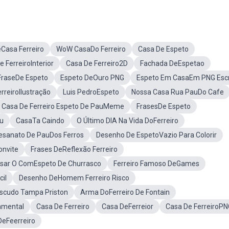
Casa Ferreiro
WoW CasaDo Ferreiro
Casa De Espeto
 FerreiroInterior
Casa De Ferreiro2D
Fachada DeEspetao
FraseDe Espeto
Espeto DeOuro PNG
Espeto Em CasaEm PNG Escr
rreiroIlustração
Luis PedroEspeto
Nossa Casa Rua PauDo Cafe
Casa De Ferreiro Espeto De PauMeme
FrasesDe Espeto
au
CasaTa Caindo
O Último DIA Na Vida DoFerreiro
esanato De PauDos Ferros
Desenho De EspetoVazio Para Colorir
onvite
Frases DeReflexão Ferreiro
sar O ComEspeto De Churrasco
Ferreiro Famoso DeGames
cil
Desenho DeHomem Ferreiro Risco
Escudo Tampa Priston
Arma DoFerreiro De Fontain
damental
Casa De Ferreiro
Casa DeFerreior
Casa De FerreiroP
eFeerreiro