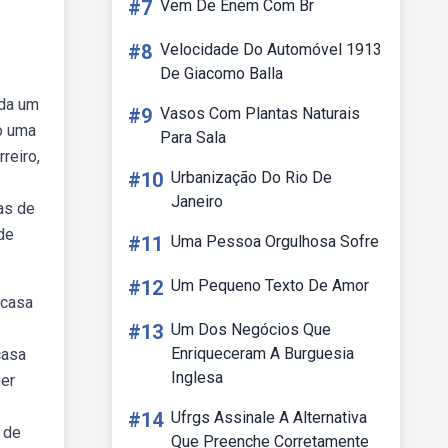
#7
Vem De Enem Com Br
#8
Velocidade Do Automóvel 1913
De Giacomo Balla
ada um
#9
Vasos Com Plantas Naturais
o uma
Para Sala
reiro,
#10
Urbanização Do Rio De
Janeiro
as de
de
#11
Uma Pessoa Orgulhosa Sofre
#12
Um Pequeno Texto De Amor
 casa
#13
Um Dos Negócios Que
Enriqueceram A Burguesia
casa
Inglesa
uer
#14
Ufrgs Assinale A Alternativa
 de
Que Preenche Corretamente