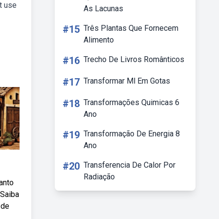
t use
As Lacunas
#15
Três Plantas Que Fornecem
Alimento
#16
Trecho De Livros Românticos
#17
Transformar Ml Em Gotas
#18
Transformações Quimicas 6
Ano
#19
Transformação De Energia 8
Ano
#20
Transferencia De Calor Por
Radiação
anto
 Saiba
 de