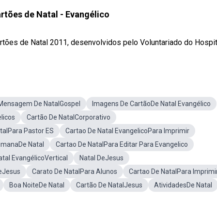
rtões de Natal - Evangélico
ões de Natal 2011, desenvolvidos pelo Voluntariado do Hospital
Mensagem De NatalGospel
Imagens De CartãoDe Natal Evangélico
licos
Cartão De NatalCorporativo
talPara Pastor ES
Cartao De Natal EvangelicoPara Imprimir
emanaDe Natal
Cartao De NatalPara Editar Para Evangelico
tal EvangélicoVertical
Natal DeJesus
DeJesus
Carato De NatalPara Alunos
Cartao De NatalPara Imprimi
Boa NoiteDe Natal
Cartão De NatalJesus
AtividadesDe Natal