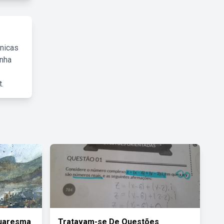
cnicas
inha
.
Quaresma
Tratavam-se De Questões