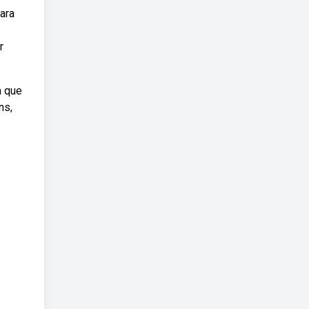
ara
r
a que
ns,