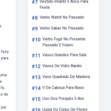
#7
Vestido Infantil 3 Anos Para
Festa
#8
Verbo Watch No Passado
s.
#9
Verbo Saber No Passado
#10
Verbo Fugir No Presente
Passado E Futuro
feliz
#11
Vasos Grandes Para Sala
 para
#12
Vasos De Vidro Barato
 uma
#13
Vaso Quadrado De Madeira
e.
#14
V De Cabeça Para Baixo
fé,
os de
#15
Uso Dos Porquês 5 Ano
 pai.
#16
Usina Do Corpo De Flores