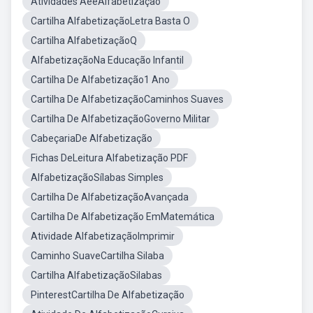
Atividades AeeAlfabetização
Cartilha AlfabetizaçãoLetra Basta O
Cartilha AlfabetizaçãoQ
AlfabetizaçãoNa Educação Infantil
Cartilha De Alfabetização1 Ano
Cartilha De AlfabetizaçãoCaminhos Suaves
Cartilha De AlfabetizaçãoGoverno Militar
CabeçariaDe Alfabetização
Fichas DeLeitura Alfabetização PDF
AlfabetizaçãoSílabas Simples
Cartilha De AlfabetizaçãoAvançada
Cartilha De Alfabetização EmMatemática
Atividade AlfabetizaçãoImprimir
Caminho SuaveCartilha Silaba
Cartilha AlfabetizaçãoSilabas
PinterestCartilha De Alfabetização