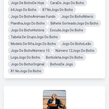
Jogo De BichoDe Hoje
CaraDo Jogo Do Bicho
64Jogo Do Bicho
87 NoJogo Do Bicho
Jogo Do BichoAnimais Fundo
Jogo Do BichoNiterói
PlanilhaJogo Do Bicho
Bilhete SorteadoJogo Do Bicho
Jogo Do BichoHistória
EscudoJogo Do Bicho
Tabela De GrupoJogo Do Bicho
Modelo De RifaJogo Do Bicho
Jogo Do BichoLeão
Jogo Do BichoNúmero 15
Número 12Jogo Do Bicho
LogoJogo Do Bicho
BorboletaJogo Do Bicho
Jogo Do BichoOriginal
BichosDe Jogo
81 NoJogo Do Bicho