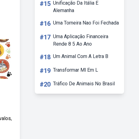
#15
Unificação Da Itália E
Alemanha
#16
Uma Torneira Nao Foi Fechada
#17
Uma Aplicação Financeira
Rende 8 5 Ao Ano
#18
Um Animal Com A Letra B
#19
Transformar Ml Em L
#20
Tráfico De Animais No Brasil
valos,