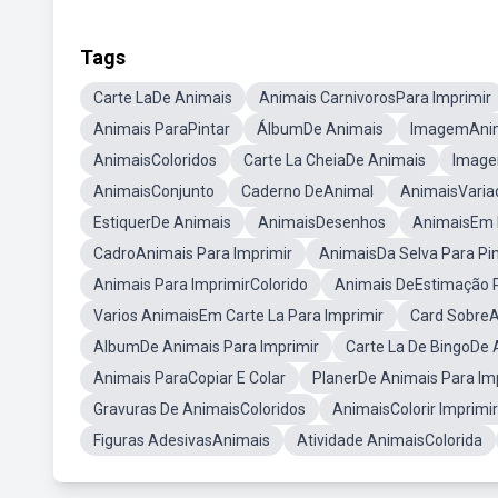
Tags
Carte LaDe Animais
Animais CarnivorosPara Imprimir
Animais ParaPintar
ÁlbumDe Animais
ImagemAnim
AnimaisColoridos
Carte La CheiaDe Animais
Image
AnimaisConjunto
Caderno DeAnimal
AnimaisVaria
EstiquerDe Animais
AnimaisDesenhos
AnimaisEm 
CadroAnimais Para Imprimir
AnimaisDa Selva Para Pin
Animais Para ImprimirColorido
Animais DeEstimação 
Varios AnimaisEm Carte La Para Imprimir
Card SobreA
AlbumDe Animais Para Imprimir
Carte La De BingoDe 
Animais ParaCopiar E Colar
PlanerDe Animais Para Im
Gravuras De AnimaisColoridos
AnimaisColorir Imprimir
Figuras AdesivasAnimais
Atividade AnimaisColorida