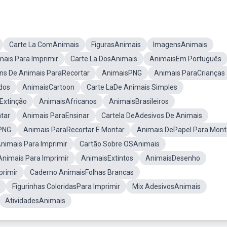
Carte La ComAnimais
FigurasAnimais
ImagensAnimais
ais Para Imprimir
Carte La DosAnimais
AnimaisEm Português
ns De Animais ParaRecortar
AnimaisPNG
Animais ParaCrianças
dos
AnimaisCartoon
Carte LaDe Animais Simples
Extinção
AnimaisAfricanos
AnimaisBrasileiros
tar
Animais ParaEnsinar
Cartela DeAdesivos De Animais
PNG
Animais ParaRecortar E Montar
Animais DePapel Para Mont
nimais Para Imprimir
Cartão Sobre OSAnimais
Animais Para Imprimir
AnimaisExtintos
AnimaisDesenho
primir
Caderno AnimaisFolhas Brancas
Figurinhas ColoridasPara Imprimir
Mix AdesivosAnimais
AtividadesAnimais