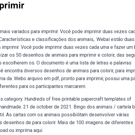
primir
mais variados para imprimir. Você pode imprimir duas vezes ca
Características e classificações dos animais,. Webaí estão duas
a imprimir. Você pode imprimir duas vezes cada uma e fazer um 
izar os 50 desenhos de animais para imprimir e colorir, das seg
s escolherem os. O documento é uma lista de letras e palavras
ê encontra diversos desenhos de animais para colorir, para impr
a da. Webo arquivo em pdf, pronto para imprimir, possui uma p
iferentes para os participantes marcarem.
 category. Hundreds of free printable papercraft templates of
s, handmade. 21 de october de 2021. Bingo dos animais / cartela 
til. As cartas com os animais possibilitam desenvolver várias
s desenhos de para colorir. Mais de 100 imagens de diferentes
load ou imprima aqui.