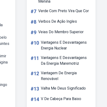
Menina
#7
Verde Com Preto Vira Que Cor
#8
Verbos De Ação Ingles
da
#9
Veias Do Membro Superior
belo
#10
Vantagens E Desvantagens
uintes
Energia Nuclear
imir
#11
Vantagens E Desvantagens
ágina
Da Energia Maremotriz
#12
Vantagem De Energia
Renovável
bingo
#13
Valha Me Deus Significado
#14
V De Cabeça Para Baixo