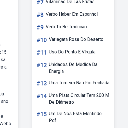
#7
Vitaminas De Las Frutas
#8
Verbo Haber Em Espanhol
#9
Verb To Be Traducao
#10
Variegata Rosa Do Deserto
s
#11
Uso Do Ponto E Vírgula
eb15
ssa
#12
Unidades De Medida Da
re a
Energia
o
#13
Uma Torneira Nao Foi Fechada
sa
#14
Uma Pista Circular Tem 200 M
1 ano
De Diâmetro
o
#15
Um De Nós Está Mentindo
 e
Pdf
. Webo