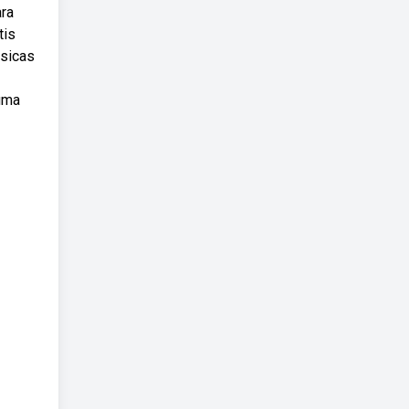
ara
tis
úsicas
uma