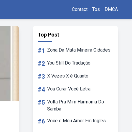
Contact
Tos
DMCA
Top Post
#1
Zona Da Mata Mineira Cidades
#2
You Still Do Tradução
#3
X Vezes X é Quanto
#4
Vou Curar Você Letra
#5
Volta Pra Mim Harmonia Do
Samba
#6
Você é Meu Amor Em Inglês