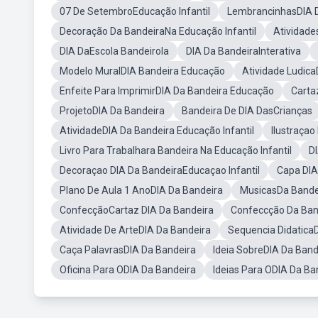
07 De SetembroEducação Infantil
LembrancinhasDIA 
Decoração Da BandeiraNa Educação Infantil
Atividade
DIA DaEscola Bandeirola
DIA Da BandeiraInterativa
Modelo MuralDIA Bandeira Educação
Atividade Ludica
Enfeite Para ImprimirDIA Da Bandeira Educação
Carta
ProjetoDIA Da Bandeira
Bandeira De DIA DasCrianças
AtividadeDIA Da Bandeira Educação Infantil
Ilustraçao
Livro Para Trabalhara Bandeira Na Educação Infantil
D
Decoraçao DIA Da BandeiraEducaçao Infantil
Capa DIA 
Plano De Aula 1 AnoDIA Da Bandeira
MusicasDa Bandei
ConfecçãoCartaz DIA Da Bandeira
Confeccção Da Band
Atividade De ArteDIA Da Bandeira
Sequencia Didatica
Caça PalavrasDIA Da Bandeira
Ideia SobreDIA Da Band
Oficina Para ODIA Da Bandeira
Ideias Para ODIA Da Ba