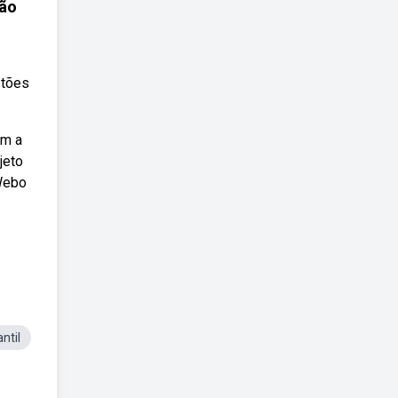
ção
stões
om a
jeto
 Webo
ntil