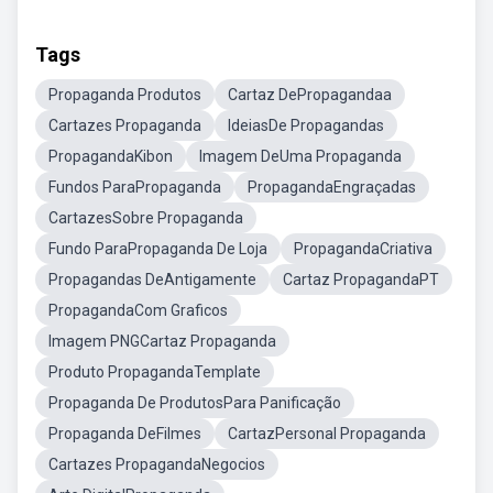
Tags
Propaganda Produtos
Cartaz DePropagandaa
Cartazes Propaganda
IdeiasDe Propagandas
PropagandaKibon
Imagem DeUma Propaganda
Fundos ParaPropaganda
PropagandaEngraçadas
CartazesSobre Propaganda
Fundo ParaPropaganda De Loja
PropagandaCriativa
Propagandas DeAntigamente
Cartaz PropagandaPT
PropagandaCom Graficos
Imagem PNGCartaz Propaganda
Produto PropagandaTemplate
Propaganda De ProdutosPara Panificação
Propaganda DeFilmes
CartazPersonal Propaganda
Cartazes PropagandaNegocios