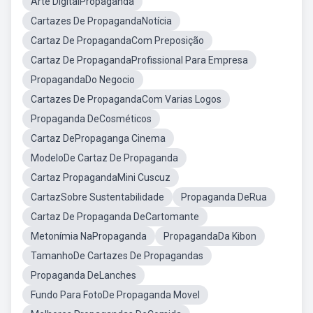
Arte DigitalPropaganda
Cartazes De PropagandaNotícia
Cartaz De PropagandaCom Preposição
Cartaz De PropagandaProfissional Para Empresa
PropagandaDo Negocio
Cartazes De PropagandaCom Varias Logos
Propaganda DeCosméticos
Cartaz DePropaganga Cinema
ModeloDe Cartaz De Propaganda
Cartaz PropagandaMini Cuscuz
CartazSobre Sustentabilidade
Propaganda DeRua
Cartaz De Propaganda DeCartomante
Metonímia NaPropaganda
PropagandaDa Kibon
TamanhoDe Cartazes De Propagandas
Propaganda DeLanches
Fundo Para FotoDe Propaganda Movel