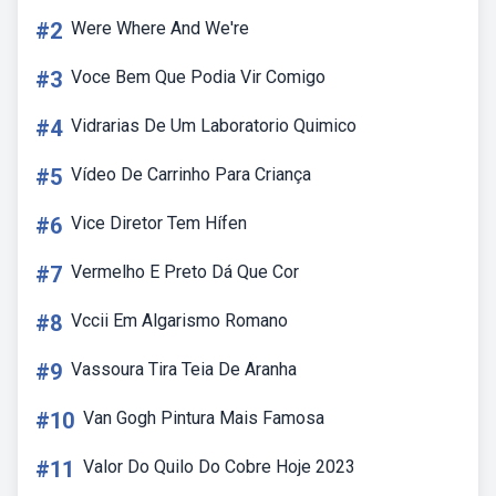
#2
Were Where And We're
#3
Voce Bem Que Podia Vir Comigo
#4
Vidrarias De Um Laboratorio Quimico
#5
Vídeo De Carrinho Para Criança
#6
Vice Diretor Tem Hífen
#7
Vermelho E Preto Dá Que Cor
#8
Vccii Em Algarismo Romano
#9
Vassoura Tira Teia De Aranha
#10
Van Gogh Pintura Mais Famosa
#11
Valor Do Quilo Do Cobre Hoje 2023