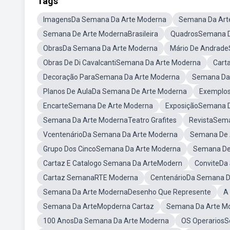
Tags
ImagensDa Semana Da Arte Moderna
Semana Da Art
Semana De Arte ModernaBrasileira
QuadrosSemana D
ObrasDa Semana Da Arte Moderna
Mário De Andrad
Obras De Di CavalcantiSemana Da Arte Moderna
Cart
Decoração ParaSemana Da Arte Moderna
Semana Da 
Planos De AulaDa Semana De Arte Moderna
Exemplos
EncarteSemana De Arte Moderna
ExposiçãoSemana D
Semana Da Arte ModernaTeatro Grafites
RevistaSem
VcentenárioDa Semana Da Arte Moderna
Semana De 
Grupo Dos CincoSemana Da Arte Moderna
Semana De
Cartaz E Catalogo Semana Da ArteModern
ConviteDa
Cartaz SemanaRTE Moderna
CentenárioDa Semana D
Semana Da Arte ModernaDesenho Que Represente
A
Semana Da ArteMopderna Cartaz
Semana Da Arte M
100 AnosDa Semana Da Arte Moderna
OS Operarios