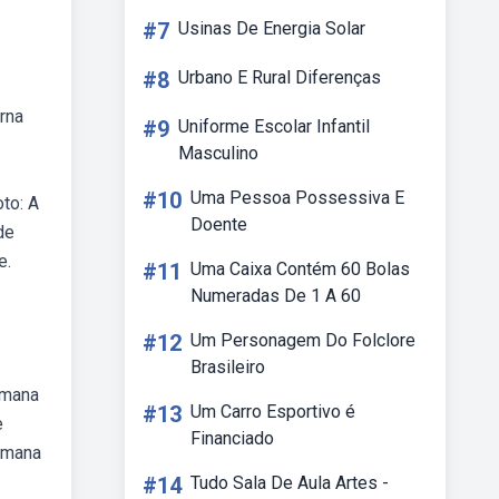
#7
Usinas De Energia Solar
#8
Urbano E Rural Diferenças
rna
#9
Uniforme Escolar Infantil
Masculino
#10
Uma Pessoa Possessiva E
to: A
Doente
de
e.
#11
Uma Caixa Contém 60 Bolas
Numeradas De 1 A 60
#12
Um Personagem Do Folclore
Brasileiro
emana
#13
Um Carro Esportivo é
e
Financiado
semana
#14
Tudo Sala De Aula Artes -