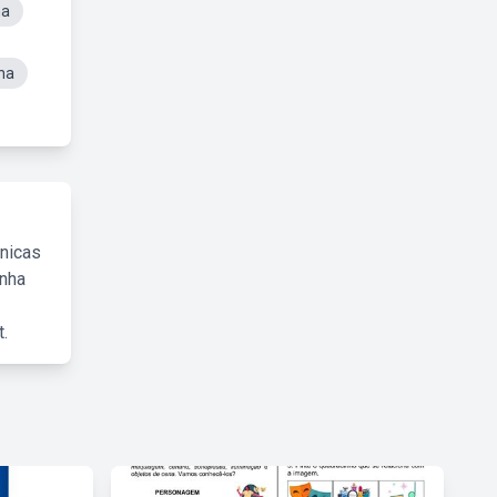
na
na
cnicas
inha
.