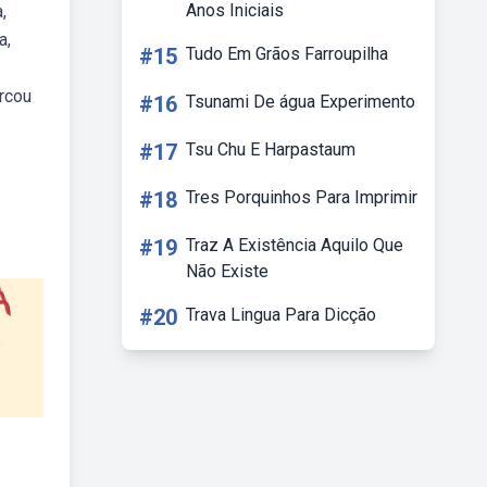
Anos Iniciais
,
a,
#15
Tudo Em Grãos Farroupilha
rcou
#16
Tsunami De água Experimento
#17
Tsu Chu E Harpastaum
#18
Tres Porquinhos Para Imprimir
#19
Traz A Existência Aquilo Que
Não Existe
#20
Trava Lingua Para Dicção