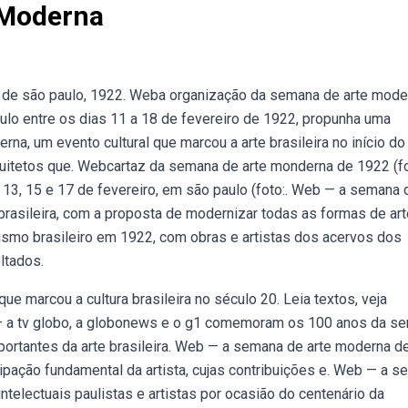
 Moderna
e de são paulo, 1922. Weba organização da semana de arte mode
ulo entre os dias 11 a 18 de fevereiro de 1922, propunha uma
na, um evento cultural que marcou a arte brasileira no início do
quitetos que. Webcartaz da semana de arte monderna de 1922 (fo
3, 15 e 17 de fevereiro, em são paulo (foto:. Web — a semana 
rasileira, com a proposta de modernizar todas as formas de art
mo brasileiro em 1922, com obras e artistas dos acervos dos
ltados.
marcou a cultura brasileira no século 20. Leia textos, veja
— a tv globo, a globonews e o g1 comemoram os 100 anos da s
rtantes da arte brasileira. Web — a semana de arte moderna d
cipação fundamental da artista, cujas contribuições e. Web — a 
telectuais paulistas e artistas por ocasião do centenário da