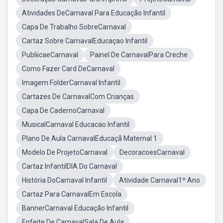
Atividades DeCarnaval Para Educação Infantil
Capa De Trabalho SobreCarnaval
Cartaz Sobre CarnavalEducaçao Infantil
PubliicaeCarnaval
Painel De CarnavalPara Creche
Como Fazer Card DeCarnaval
Imagem FolderCarnaval Infantil
Cartazes De CarnavalCom Crianças
Capa De CadernoCarnaval
MusicalCarnaval Educacao Infantil
Plano De Aula CarnavalEducaçã Maternal 1
Modelo De ProjetoCarnaval
DecoracoesCarnaval
Cartaz InfantilDIA Do Carnaval
História DoCarnaval Infantil
Atividade Carnaval1º Ano
Cartaz Para CarnavalEm Escola
BannerCarnaval Educação Infantil
Enfeite De CarnavalSala De Aula