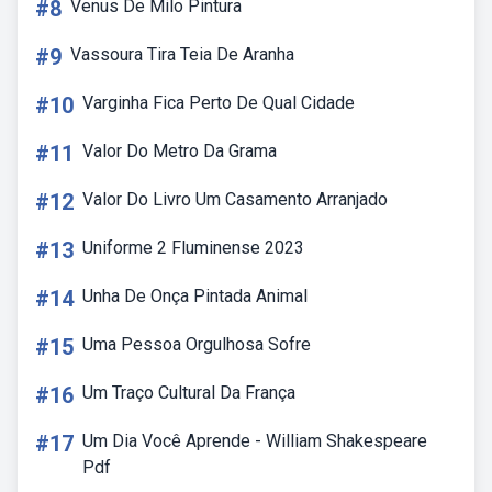
#8
Venus De Milo Pintura
#9
Vassoura Tira Teia De Aranha
#10
Varginha Fica Perto De Qual Cidade
#11
Valor Do Metro Da Grama
#12
Valor Do Livro Um Casamento Arranjado
#13
Uniforme 2 Fluminense 2023
#14
Unha De Onça Pintada Animal
#15
Uma Pessoa Orgulhosa Sofre
#16
Um Traço Cultural Da França
#17
Um Dia Você Aprende - William Shakespeare
Pdf