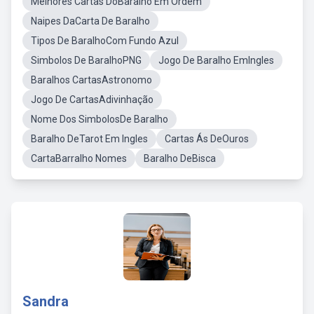
Melhores Cartas DoBaralho Em Ordem
Naipes DaCarta De Baralho
Tipos De BaralhoCom Fundo Azul
Simbolos De BaralhoPNG
Jogo De Baralho EmIngles
Baralhos CartasAstronomo
Jogo De CartasAdivinhação
Nome Dos SimbolosDe Baralho
Baralho DeTarot Em Ingles
Cartas Ás DeOuros
CartaBarralho Nomes
Baralho DeBisca
Sandra