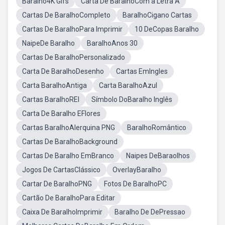
Baralho4K Gifs
Carta De BaralhoCom a Letra A
Cartas De BaralhoCompleto
BaralhoCigano Cartas
Cartas De BaralhoPara Imprimir
10 DeCopas Baralho
NaipeDe Baralho
BaralhoAnos 30
Cartas De BaralhoPersonalizado
Carta De BaralhoDesenho
Cartas EmIngles
Carta BaralhoAntiga
Carta BaralhoAzul
Cartas BaralhoREI
Símbolo DoBaralho Inglês
Carta De Baralho EFlores
Cartas BaralhoAlerquina PNG
BaralhoRomântico
Cartas De BaralhoBackground
Cartas De Baralho EmBranco
Naipes DeBaraolhos
Jogos De CartasClássico
OverlayBaralho
Cartar De BaralhoPNG
Fotos De BaralhoPC
Cartão De BaralhoPara Editar
Caixa De BaralhoImprimir
Baralho De DePressao