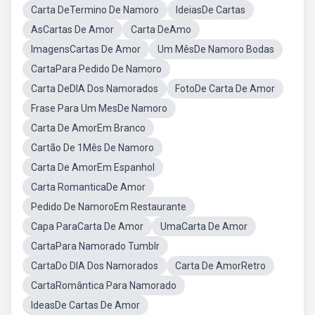
Carta DeTermino De Namoro
IdeiasDe Cartas
AsCartas De Amor
Carta DeAmo
ImagensCartas De Amor
Um MêsDe Namoro Bodas
CartaPara Pedido De Namoro
Carta DeDIA Dos Namorados
FotoDe Carta De Amor
Frase Para Um MesDe Namoro
Carta De AmorEm Branco
Cartão De 1Mês De Namoro
Carta De AmorEm Espanhol
Carta RomanticaDe Amor
Pedido De NamoroEm Restaurante
Capa ParaCarta De Amor
UmaCarta De Amor
CartaPara Namorado Tumblr
CartaDo DIA Dos Namorados
Carta De AmorRetro
CartaRomântica Para Namorado
IdeasDe Cartas De Amor