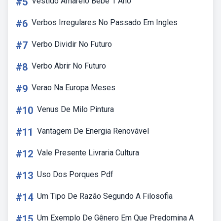
#5
Vestido Amarelo Bebê 1 Ano
#6
Verbos Irregulares No Passado Em Ingles
#7
Verbo Dividir No Futuro
#8
Verbo Abrir No Futuro
#9
Verao Na Europa Meses
#10
Venus De Milo Pintura
#11
Vantagem De Energia Renovável
#12
Vale Presente Livraria Cultura
#13
Uso Dos Porques Pdf
#14
Um Tipo De Razão Segundo A Filosofia
#15
Um Exemplo De Gênero Em Que Predomina A