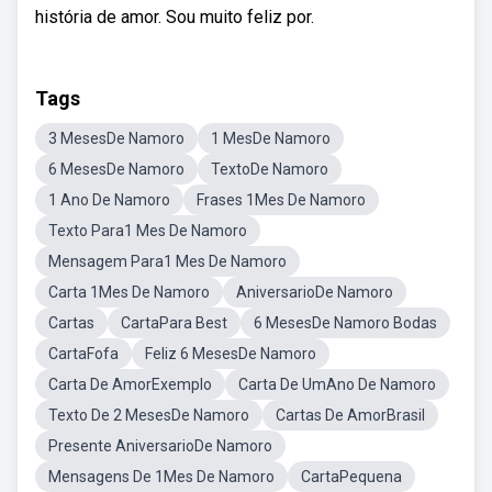
história de amor. Sou muito feliz por.
Tags
3 MesesDe Namoro
1 MesDe Namoro
6 MesesDe Namoro
TextoDe Namoro
1 Ano De Namoro
Frases 1Mes De Namoro
Texto Para1 Mes De Namoro
Mensagem Para1 Mes De Namoro
Carta 1Mes De Namoro
AniversarioDe Namoro
Cartas
CartaPara Best
6 MesesDe Namoro Bodas
CartaFofa
Feliz 6 MesesDe Namoro
Carta De AmorExemplo
Carta De UmAno De Namoro
Texto De 2 MesesDe Namoro
Cartas De AmorBrasil
Presente AniversarioDe Namoro
Mensagens De 1Mes De Namoro
CartaPequena