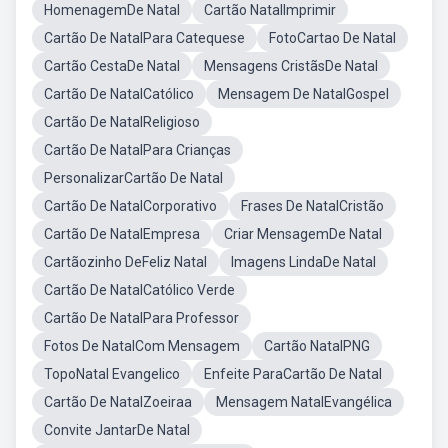
HomenagemDe Natal
Cartão NatalImprimir
Cartão De NatalPara Catequese
FotoCartao De Natal
Cartão CestaDe Natal
Mensagens CristãsDe Natal
Cartão De NatalCatólico
Mensagem De NatalGospel
Cartão De NatalReligioso
Cartão De NatalPara Crianças
PersonalizarCartão De Natal
Cartão De NatalCorporativo
Frases De NatalCristão
Cartão De NatalEmpresa
Criar MensagemDe Natal
Cartãozinho DeFeliz Natal
Imagens LindaDe Natal
Cartão De NatalCatólico Verde
Cartão De NatalPara Professor
Fotos De NatalCom Mensagem
Cartão NatalPNG
TopoNatal Evangelico
Enfeite ParaCartão De Natal
Cartão De NatalZoeiraa
Mensagem NatalEvangélica
Convite JantarDe Natal