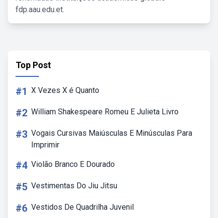
fdp.aau.edu.et.
Top Post
#1
X Vezes X é Quanto
#2
William Shakespeare Romeu E Julieta Livro
#3
Vogais Cursivas Maiúsculas E Minúsculas Para
Imprimir
#4
Violão Branco E Dourado
#5
Vestimentas Do Jiu Jitsu
#6
Vestidos De Quadrilha Juvenil