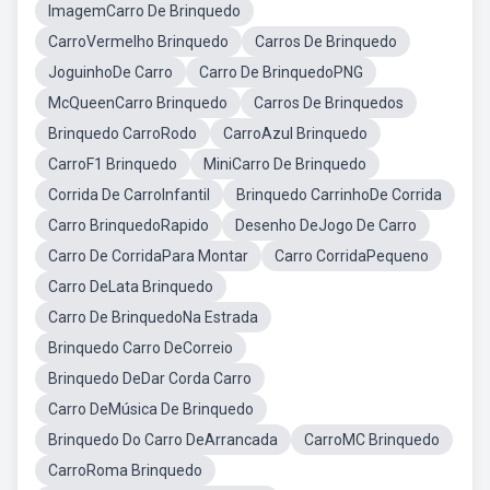
ImagemCarro De Brinquedo
CarroVermelho Brinquedo
Carros De Brinquedo
JoguinhoDe Carro
Carro De BrinquedoPNG
McQueenCarro Brinquedo
Carros De Brinquedos
Brinquedo CarroRodo
CarroAzul Brinquedo
CarroF1 Brinquedo
MiniCarro De Brinquedo
Corrida De CarroInfantil
Brinquedo CarrinhoDe Corrida
Carro BrinquedoRapido
Desenho DeJogo De Carro
Carro De CorridaPara Montar
Carro CorridaPequeno
Carro DeLata Brinquedo
Carro De BrinquedoNa Estrada
Brinquedo Carro DeCorreio
Brinquedo DeDar Corda Carro
Carro DeMúsica De Brinquedo
Brinquedo Do Carro DeArrancada
CarroMC Brinquedo
CarroRoma Brinquedo