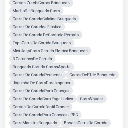
Corrida ZumbiCarros Brinquedo
MachaDe Brinquedo Carro
Carro De CorridaGalolina Brinquedo
Carros De Corridaa Elástico
Carro De Corrida DeControle Remoto
TopoCarro De Corrida Brinquedo
Mini JogoCarro Corrida Eletrico Brinquedo
3 CarrinhosDe Corrida
Brinquedo Corrida CarrosAperta
Carros De CorridaPequenos
Carros DeF1de Brinquedo
Joguinho De CarroPara Imprimir
Carros De CorridaPara Crianças
Carro De CorridaCom Fogo Ludico
CarroVoador
Corrida De CarroInfantil Grande
Carro De CorridaPara Criancas JPEG
CarroMonstro Brinquedo
BonecoCarro De Corrida