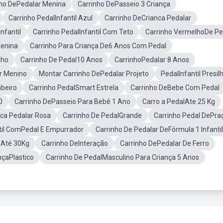
nho DePedalar Menina
Carrinho DePasseio 3 Criança
Carrinho PedalInfantil Azul
Carrinho DeCrianca Pedalar
Infantil
Carrinho PedalInfantil Com Teto
Carrinho VermelhoDe Pe
Menina
Carrinho Para Criança De6 Anos Com Pedal
lho
Carrinho De Pedal10 Anos
CarrinhoPedalar 8 Anos
r Menino
Montar Carrinho DePedalar Projeto
PedalInfantil Presil
beiro
Carrinho PedalSmart Estrela
Carrinho DeBebe Com Pedal
0
Carrinho DePasseio Para Bebê 1 Ano
Carro a PedalAte 25 Kg
nca Pedalar Rosa
Carrinho De PedalGrande
Carrinho Pedal DePra
ntil ComPedal E Empurrador
Carrinho De Pedalar DeFórmula 1 Infantil
eAté 30Kg
Carrinho DeInteração
Carrinho DePedalar De Ferro
nçaPlastico
Carrinho De PedalMasculino Para Criança 5 Anos