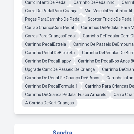
Carro InfantilDe Pedal
Carrinho DePedalinho
Carri
Carro De PedalPara Criança
Mini VeículoPedal Infantil
Peças ParaCarrinho De Pedal
Scotter TricicloDe Pedal 
Carrão CriançaCom Pedal
Carrinhos DePedalar Para 
Carros Para CriançasPedal
Carrinho DePedalar Com O
Carrinho PedalEstrela
Carrinho De Passeio DeEmpurra
Carrinho Pedal DeBicicleta
Carrinho DePedalar De Bom
Carrinho De PedalHappy
Carrinho De PedalNos Anos 8
Upgrade CarroDe Passeio De Criança
Carrinho DeCria
Carrinho De Pedal Pe Criança De6 Anos
Carrinho Infa
Carrinho De PedalFormula 1
Carrinho Para Crianças D
Carrinho DeCrianca Pedalar Fusca Amarelo
Carro Cria
A Corrida DeKart Crianças
Sandra