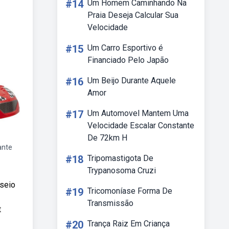
#14
Um Homem Caminhando Na
Praia Deseja Calcular Sua
Velocidade
#15
Um Carro Esportivo é
Financiado Pelo Japão
#16
Um Beijo Durante Aquele
Amor
#17
Um Automovel Mantem Uma
Velocidade Escalar Constante
De 72km H
ante
#18
Tripomastigota De
Trypanosoma Cruzi
sseio
#19
Tricomoníase Forma De
Transmissão
t
#20
Trança Raiz Em Criança