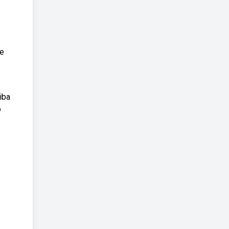
de
iba
o