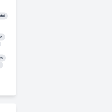
dal
ha
ça