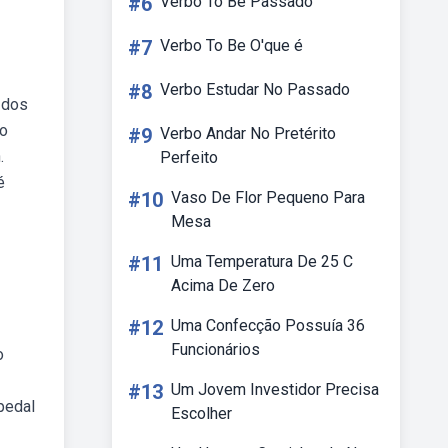
#6
Verbo To Be Passado
#7
Verbo To Be O'que é
#8
Verbo Estudar No Passado
 dos
no
#9
Verbo Andar No Pretérito
.
Perfeito
é
#10
Vaso De Flor Pequeno Para
Mesa
#11
Uma Temperatura De 25 C
Acima De Zero
#12
Uma Confecção Possuía 36
Funcionários
o
#13
Um Jovem Investidor Precisa
pedal
Escolher