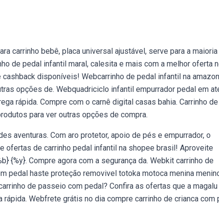
a carrinho bebê, placa universal ajustável, serve para a maioria
 de pedal infantil maral, calesita e mais com a melhor oferta 
ashback disponíveis! Webcarrinho de pedal infantil na amazon
utras opções de. Webquadriciclo infantil empurrador pedal em at
ntrega rápida. Compre com o carnê digital casas bahia. Carrinho de
produtos para ver outras opções de compra.
ndes aventuras. Com aro protetor, apoio de pés e empurrador, o
 ofertas de carrinho pedal infantil na shopee brasil! Aproveite
b} {%y}. Compre agora com a segurança da. Webkit carrinho de
com pedal haste proteção removivel totoka motoca menina menin
carrinho de passeio com pedal? Confira as ofertas que a magalu
 rápida. Webfrete grátis no dia compre carrinho de crianca com 