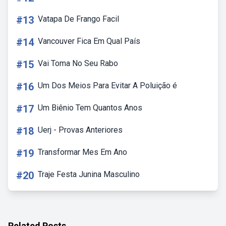
#13
Vatapa De Frango Facil
#14
Vancouver Fica Em Qual País
#15
Vai Toma No Seu Rabo
#16
Um Dos Meios Para Evitar A Poluição é
#17
Um Biênio Tem Quantos Anos
#18
Uerj - Provas Anteriores
#19
Transformar Mes Em Ano
#20
Traje Festa Junina Masculino
Related Posts