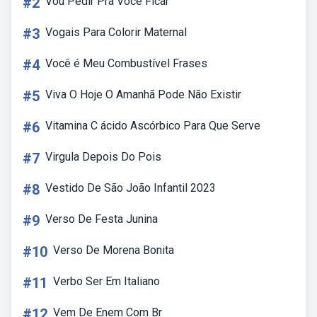
#2
Vou Pedir Pra Voce Ficar
#3
Vogais Para Colorir Maternal
#4
Você é Meu Combustível Frases
#5
Viva O Hoje O Amanhã Pode Não Existir
#6
Vitamina C ácido Ascórbico Para Que Serve
#7
Virgula Depois Do Pois
#8
Vestido De São João Infantil 2023
#9
Verso De Festa Junina
#10
Verso De Morena Bonita
#11
Verbo Ser Em Italiano
#12
Vem De Enem Com Br