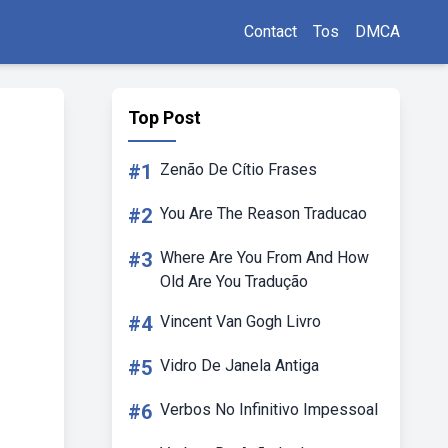
Contact
Tos
DMCA
Top Post
#1
Zenão De Cítio Frases
#2
You Are The Reason Traducao
#3
Where Are You From And How
Old Are You Tradução
#4
Vincent Van Gogh Livro
#5
Vidro De Janela Antiga
#6
Verbos No Infinitivo Impessoal