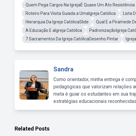
Quem Pega Cargos Na IgrejaÉ Quase Um Ato Resistência
Roteiro Para Visita Guiada a UmaIgreja Católica
Lista 
Hierarquia Da Igreja CatólicaSlide
Qual E a Piramede De
A Educação E aIgreja Católica
PadronizaçãoIgreja Cató
7 Sacramentos Da Igreja CatólicaDesenho Pintar
Igrej
Sandra
Como orientador, minha entrega é comp
pedagógicas que valorizam relações au
meta é guiar os estudantes em sua traj
estratégias educacionais reconhecidas
Related Posts