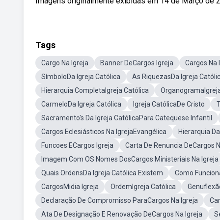
Imagens originalmente exibidas em 14 de Março de 201
Tags
Cargo Na Igreja
Banner DeCargos Igreja
Cargos Na 
SímboloDa Igreja Católica
As RiquezasDa Igreja Católi
Hierarquia CompletaIgreja Católica
OrganogramaIgreja
CarmeloDa Igreja Católica
Igreja CatólicaDe Cristo
T
Sacramento's Da Igreja CatólicaPara Catequese Infantil
Cargos Eclesiásticos Na IgrejaEvangélica
Hierarquia D
Funcoes ECargos Igreja
Carta De Renuncia DeCargos Na
Imagem Com OS Nomes DosCargos Ministeriais Na Igreja
Quais OrdensDa Igreja Católica Existem
Como Funciona
CargosMidia Igreja
OrdemIgreja Católica
Genuflexão
Declaração De Compromisso ParaCargos Na Igreja
Cam
Ata De Designação E Renovação DeCargos Na Igreja
S