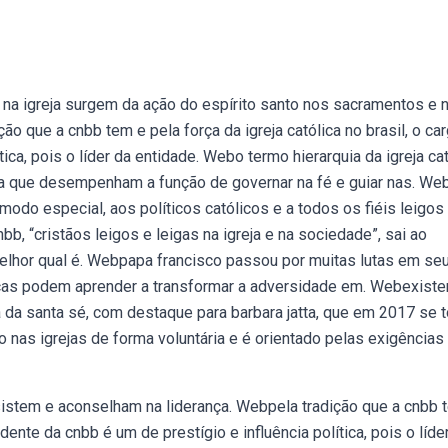
na igreja surgem da ação do espírito santo nos sacramentos e 
ção que a cnbb tem e pela força da igreja católica no brasil, o ca
ica, pois o líder da entidade. Webo termo hierarquia da igreja cat
ica que desempenham a função de governar na fé e guiar nas. We
modo especial, aos políticos católicos e a todos os fiéis leigos
, “cristãos leigos e leigas na igreja e na sociedade”, sai ao
lhor qual é. Webpapa francisco passou por muitas lutas em se
anças podem aprender a transformar a adversidade em. Webexist
 da santa sé, com destaque para barbara jatta, que em 2017 se 
o nas igrejas de forma voluntária e é orientado pelas exigências
sistem e aconselham na liderança. Webpela tradição que a cnbb 
idente da cnbb é um de prestígio e influência política, pois o líde