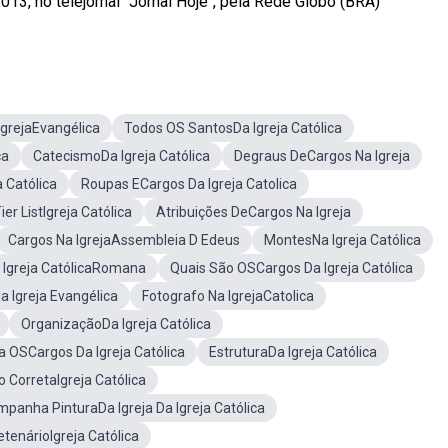
3, no telejornal "Jornal Hoje", pela Rede Globo (BRA)
IgrejaEvangélica
Todos OS SantosDa Igreja Católica
ca
CatecismoDa Igreja Católica
Degraus DeCargos Na Igreja
 Católica
Roupas ECargos Da Igreja Catolica
ier ListIgreja Católica
Atribuições DeCargos Na Igreja
Cargos Na IgrejaAssembleia D Edeus
MontesNa Igreja Católica
a Igreja CatólicaRomana
Quais São OSCargos Da Igreja Católica
 Igreja Evangélica
Fotografo Na IgrejaCatolica
OrganizaçãoDa Igreja Católica
 OSCargos Da Igreja Católica
EstruturaDa Igreja Católica
 CorretaIgreja Católica
panha PinturaDa Igreja Da Igreja Católica
etenárioIgreja Católica