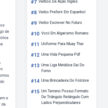
#7
Verbos De Ação Ingles
#8
Verbo Preferir Em Espanhol
#9
Verbo Escrever No Futuro
nos
rgo de
#10
Vccii Em Algarismo Romano
ólica
#11
Uniforme Para Muay Thai
ba
#12
Uma Vida Pequena Pdf
u
#13
Uma Liga Metálica Sai Do
em
Forno
tornou
#14
Uma Brincadeira Do Folclore
 do
#15
Um Terreno Possui Formato
De Triângulo Retângulo Com
tem e
Lados Perpendiculares
r da