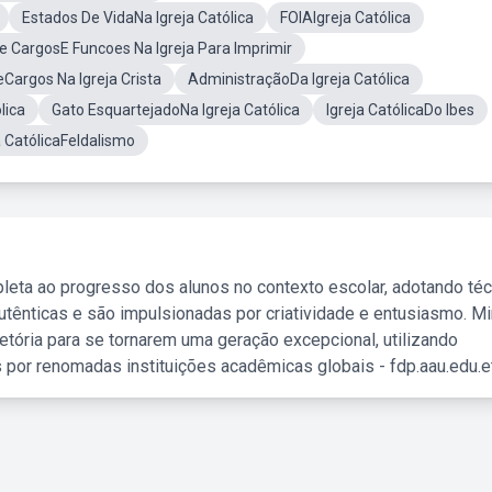
Estados De VidaNa Igreja Católica
FOIAIgreja Católica
De CargosE Funcoes Na Igreja Para Imprimir
Cargos Na Igreja Crista
AdministraçãoDa Igreja Católica
lica
Gato EsquartejadoNa Igreja Católica
Igreja CatólicaDo Ibes
a CatólicaFeldalismo
leta ao progresso dos alunos no contexto escolar, adotando té
tênticas e são impulsionadas por criatividade e entusiasmo. M
etória para se tornarem uma geração excepcional, utilizando
 por renomadas instituições acadêmicas globais - fdp.aau.edu.et