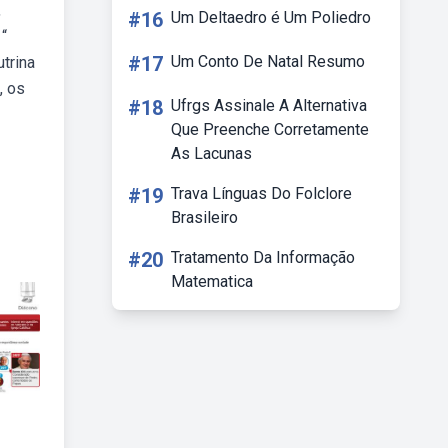
,
#16
Um Deltaedro é Um Poliedro
“
#17
Um Conto De Natal Resumo
utrina
, os
#18
Ufrgs Assinale A Alternativa
Que Preenche Corretamente
As Lacunas
#19
Trava Línguas Do Folclore
Brasileiro
#20
Tratamento Da Informação
Matematica