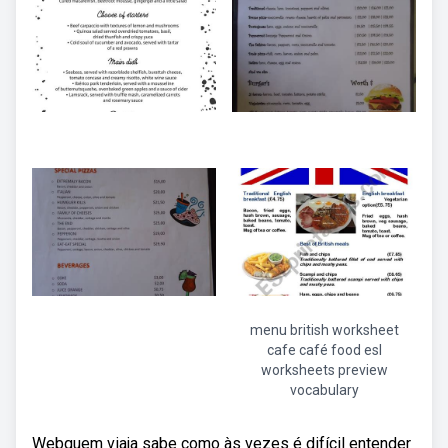
menu british worksheet
cafe café food esl
worksheets preview
vocabulary
Webquem viaja sabe como às vezes é difícil entender