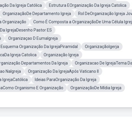
ção Da Igreja Católica
Estrutura EOrganização Da Igreja Catolica
OrganizaçãoDe Departamento Igreja
Rol DeOrganização Igreja Jo
ja Organização
Como É Composta a OrganizaçãoDe Uma Célula Igre
Da IgrejaDesenho Pastor ES
o
Organizaçao D EumaIgreja
Esquema Organização Da IgrejaPiramidal
OrganizaçãoIgerja
caDa Igreja Catolica
Organização Igreja
rganização Departamentos Da Igreja
Organizacao De IgrejaTema Da
ao NaIgreja
Organização Da IgrejaApós Vaticano II
 IgrejaCatólica
Ideias ParaOrganização Da Igreja
rejaComo Organismo E Organização
OrganizaçãoDe Mídia Igreja