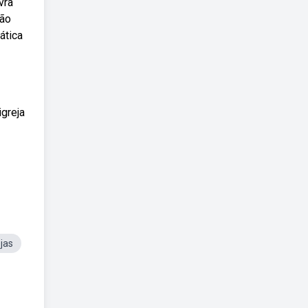
vra
ção
ática
igreja
jas