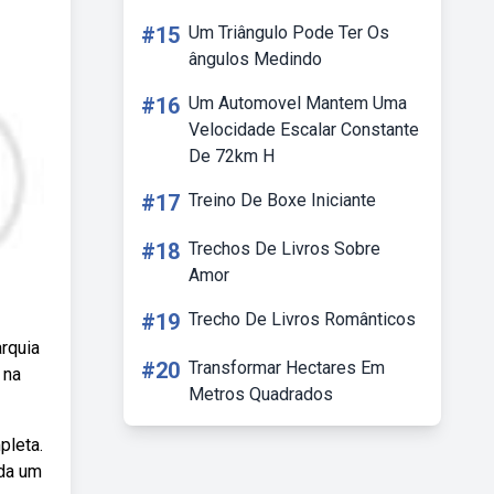
#15
Um Triângulo Pode Ter Os
ângulos Medindo
#16
Um Automovel Mantem Uma
Velocidade Escalar Constante
De 72km H
#17
Treino De Boxe Iniciante
#18
Trechos De Livros Sobre
Amor
#19
Trecho De Livros Românticos
arquia
#20
Transformar Hectares Em
 na
Metros Quadrados
pleta.
ada um