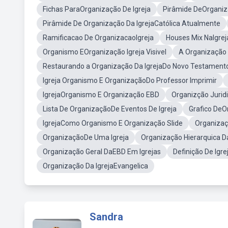
Fichas ParaOrganização De Igreja
Pirâmide DeOrganiza
Pirâmide De Organização Da IgrejaCatólica Atualmente
Ramificacao De OrganizacaoIgreja
Houses Mix NaIgre
Organismo EOrganização Igreja Visivel
A Organização 
Restaurando a Organização Da IgrejaDo Novo Testament
Igreja Organismo E OrganizaçãoDo Professor Imprimir
IgrejaOrganismo E Organização EBD
Organizção Juridi
Lista De OrganizaçãoDe Eventos De Igreja
Grafico DeO
IgrejaComo Organismo E Organização Slide
Organizaç
OrganizaçãoDe Uma Igreja
Organização Hierarquica Da
Organização Geral DaEBD Em Igrejas
Definição De Ig
Organização Da IgrejaEvangelica
Sandra