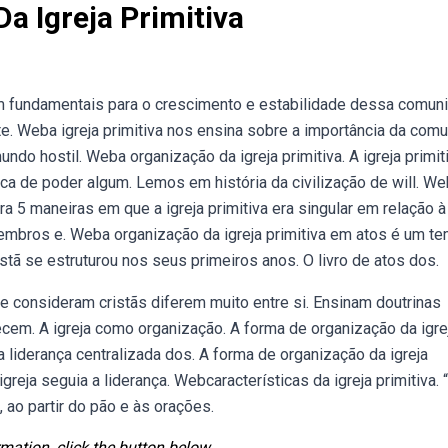
a Igreja Primitiva
ram fundamentais para o crescimento e estabilidade dessa comun
ente. Weba igreja primitiva nos ensina sobre a importância da com
o hostil. Weba organização da igreja primitiva. A igreja primit
tica de poder algum. Lemos em história da civilização de will. W
ra 5 maneiras em que a igreja primitiva era singular em relação à
membros e. Weba organização da igreja primitiva em atos é um t
stã se estruturou nos seus primeiros anos. O livro de atos dos.
se consideram cristãs diferem muito entre si. Ensinam doutrinas
recem. A igreja como organização. A forma de organização da igre
a a liderança centralizada dos. A forma de organização da igreja
igreja seguia a liderança. Webcaracterísticas da igreja primitiva. 
ao partir do pão e às orações.
mation, click the button below.