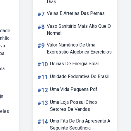
Dias
#7
Veias E Arterias Das Pernas
#8
Vaso Sanitário Mais Alto Que O
idade
Normal
unhão,
#9
Valor Numérico De Uma
iva
Expressão Algébrica Exercícios
eba
#10
Usinas De Energia Solar
ema
#11
Unidade Federativa Do Brasil
#12
Uma Vida Pequena Pdf
ja
#13
Uma Loja Possui Cinco
Setores De Vendas
“eles
#14
Uma Fita De Dna Apresenta A
Seguinte Sequência