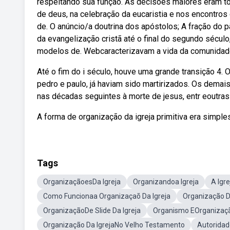
respeitando sua função. As decisões maiores eram to
de deus, na celebração da eucaristia e nos encontros 
de. O anúncio/a doutrina dos apóstolos; A fração do p
da evangelização cristã até o final do segundo sécul
modelos de. Webcaracterizavam a vida da comunidade c
Até o fim do i século, houve uma grande transição 4. O
pedro e paulo, já haviam sido martirizados. Os demais 
nas décadas seguintes à morte de jesus, entr eoutras
A forma de organização da igreja primitiva era simples,
Tags
OrganizaçãoesDa Igreja
Organizandoa Igreja
A Igr
Como Funcionaa Organizaçaõ Da Igreja
Organização Da
OrganizaçãoDe Slide Da Igreja
Organismo EOrganizaçã
Organização Da IgrejaNo Velho Testamento
Autoridad