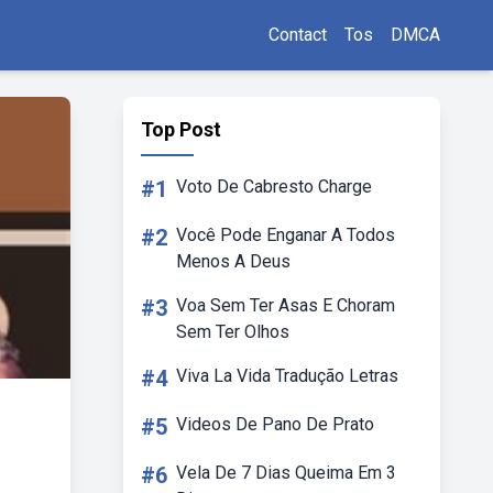
Contact
Tos
DMCA
Top Post
#1
Voto De Cabresto Charge
#2
Você Pode Enganar A Todos
Menos A Deus
#3
Voa Sem Ter Asas E Choram
Sem Ter Olhos
#4
Viva La Vida Tradução Letras
#5
Videos De Pano De Prato
#6
Vela De 7 Dias Queima Em 3