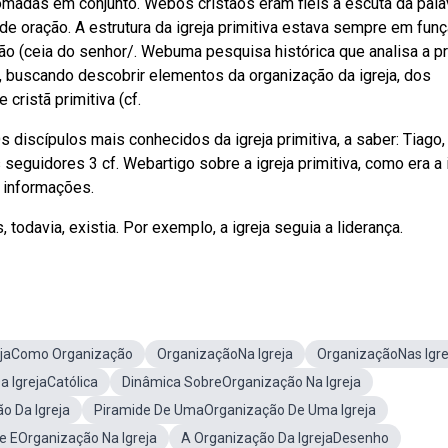
madas em conjunto. Webos cristãos eram fiéis à escuta da pala
de oração. A estrutura da igreja primitiva estava sempre em fun
ão (ceia do senhor/. Webuma pesquisa histórica que analisa a pr
o, buscando descobrir elementos da organização da igreja, dos
ristã primitiva (cf.
s discípulos mais conhecidos da igreja primitiva, a saber: Tiago,
seguidores 3 cf. Webartigo sobre a igreja primitiva, como era a 
 informações.
 todavia, existia. Por exemplo, a igreja seguia a liderança.
ejaComo Organização
OrganizaçãoNa Igreja
OrganizaçãoNas Igre
 IgrejaCatólica
Dinâmica SobreOrganização Na Igreja
o Da Igreja
Piramide De UmaOrganização De Uma Igreja
e EOrganização Na Igreja
A Organização Da IgrejaDesenho