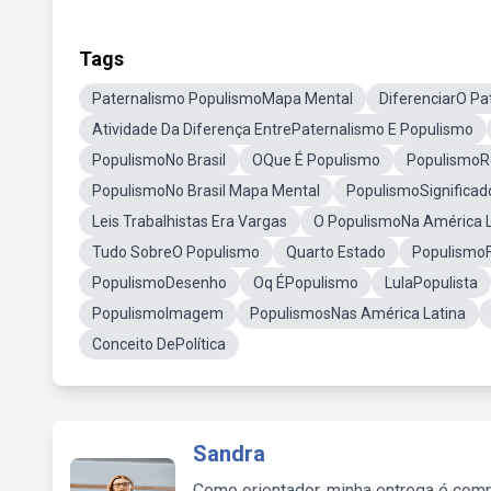
Tags
Paternalismo PopulismoMapa Mental
DiferenciarO Pa
Atividade Da Diferença EntrePaternalismo E Populismo
PopulismoNo Brasil
OQue É Populismo
Populismo
PopulismoNo Brasil Mapa Mental
PopulismoSignificad
Leis Trabalhistas Era Vargas
O PopulismoNa América L
Tudo SobreO Populismo
Quarto Estado
Populismo
PopulismoDesenho
Oq ÉPopulismo
LulaPopulista
PopulismoImagem
PopulismosNas América Latina
Conceito DePolítica
Sandra
Como orientador, minha entrega é comp