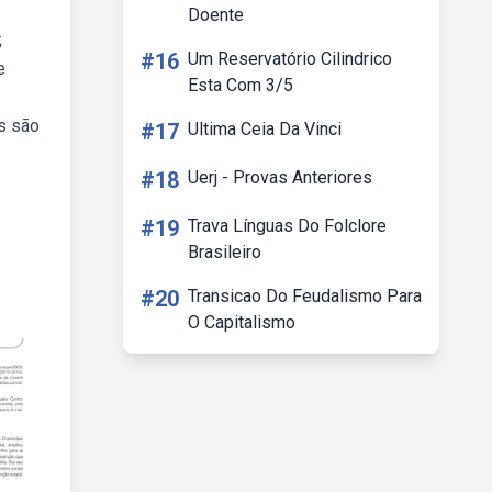
Doente
;
#16
Um Reservatório Cilindrico
e
Esta Com 3/5
s são
#17
Ultima Ceia Da Vinci
#18
Uerj - Provas Anteriores
#19
Trava Línguas Do Folclore
Brasileiro
#20
Transicao Do Feudalismo Para
O Capitalismo