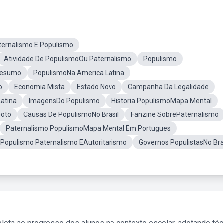
ternalismo E Populismo
Atividade De PopulismoOu Paternalismo
Populismo
Resumo
PopulismoNa America Latina
o
Economia Mista
Estado Novo
Campanha Da Legalidade
atina
ImagensDo Populismo
Historia PopulismoMapa Mental
Foto
Causas De PopulismoNo Brasil
Fanzine SobrePaternalismo
Paternalismo PopulismoMapa Mental Em Portugues
Populismo Paternalismo EAutoritarismo
Governos PopulistasNo Bra
leta ao progresso dos alunos no contexto escolar, adotando té