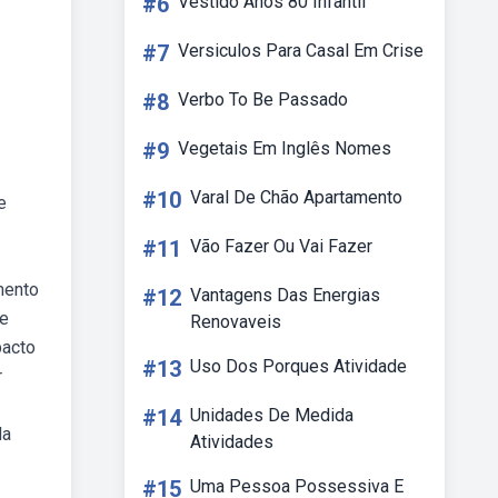
#6
Vestido Anos 80 Infantil
#7
Versiculos Para Casal Em Crise
#8
Verbo To Be Passado
#9
Vegetais Em Inglês Nomes
#10
Varal De Chão Apartamento
e
#11
Vão Fazer Ou Vai Fazer
mento
#12
Vantagens Das Energias
 e
Renovaveis
pacto
#13
Uso Dos Porques Atividade
r
#14
Unidades De Medida
da
Atividades
#15
Uma Pessoa Possessiva E