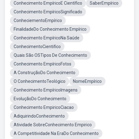
Conhecimento EmpíricoE Científico
SaberEmpírico
Conhecimento EmpíricoSignificado
ConheciementoEmpírico
FinalidadeDo Conhecimento Empírico
Conhecimento EmpíricoNa Saúde
ConhecimentoCientifico
Quais São OSTipos De Conhecimento
Conhecimento EmpíricoFotos
A ConstruçãoDo Conhecimento
O ConhecimentoTeológico
NomeEmpírico
Conhecimento EmpíricoImagens
EvoluçãoDo Conhecimento
Conhecimento EmpiricoCiacao
AdiquirindoConhecimento
Atividade SobreConhecimento Empirico
A Competitividade Na EraDo Conhecimento