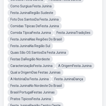
Como Surgiua Festa Junina
Festa JuninaRegião Sudeste
Foto Dos SantosDa Festa Junina
Comidas Típicas DeFesta Junina
Comida TípicaFesta Junina
Festa JuninaTradições
Festa JuninaNas Regiões Do Brasil
Festa JuninaNa Região Sul
Quais São OS SantosDa Festa Junina
Festas DaRegião Nordeste
CaracterizaçãoFesta Junina
A OrigemFesta Junina
Qual a OrigemDas Festas Juninas
A HistóriaDa Festa Junina
Festa JuninaDança
Festa JuninaNo Nordeste Do Brasil
Brasil PortugalFestas Juninas
Pratos TipicosFesta Junina
Festa JuninaRegião Centro Oeste