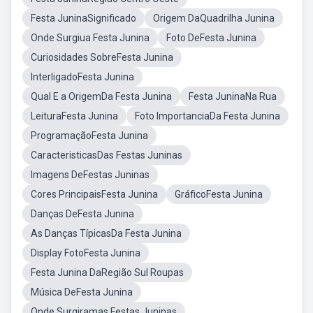
Festa JuninaSignificado
Origem DaQuadrilha Junina
Onde Surgiua Festa Junina
Foto DeFesta Junina
Curiosidades SobreFesta Junina
InterligadoFesta Junina
Qual E a OrigemDa Festa Junina
Festa JuninaNa Rua
LeituraFesta Junina
Foto ImportanciaDa Festa Junina
ProgramaçãoFesta Junina
CaracteristicasDas Festas Juninas
Imagens DeFestas Juninas
Cores PrincipaisFesta Junina
GráficoFesta Junina
Danças DeFesta Junina
As Danças TípicasDa Festa Junina
Display FotoFesta Junina
Festa Junina DaRegião Sul Roupas
Música DeFesta Junina
Onde Surgiramas Festas Juninas