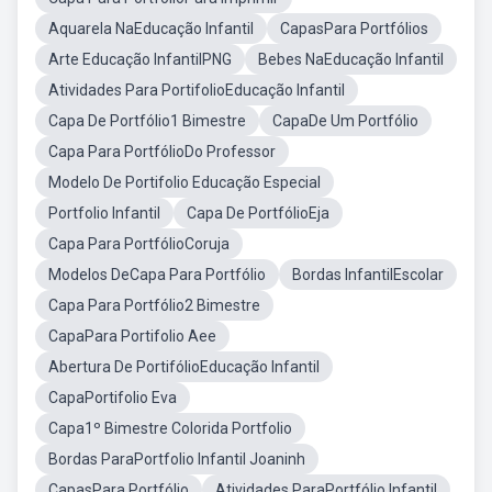
Aquarela NaEducação Infantil
CapasPara Portfólios
Arte Educação InfantilPNG
Bebes NaEducação Infantil
Atividades Para PortifolioEducação Infantil
Capa De Portfólio1 Bimestre
CapaDe Um Portfólio
Capa Para PortfólioDo Professor
Modelo De Portifolio Educação Especial
Portfolio Infantil
Capa De PortfólioEja
Capa Para PortfólioCoruja
Modelos DeCapa Para Portfólio
Bordas InfantilEscolar
Capa Para Portfólio2 Bimestre
CapaPara Portifolio Aee
Abertura De PortifólioEducação Infantil
CapaPortifolio Eva
Capa1º Bimestre Colorida Portfolio
Bordas ParaPortfolio Infantil Joaninh
CapasPara Portfólio
Atividades ParaPortfólio Infantil