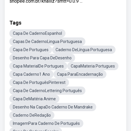
shopee.com.br/khalliz?smtt=0.0.9 ...
Tags
Capa De CadernoEspanhol
Capas De CadernoLingua Portuguesa
Capa De Portugues
Caderno DeLíngua Portuguesa
Desenho Para Capa DeDesenho
Capa MaterialDe Portugues
CapaMateria Portugues
Capa Caderno1 Ano
Capa ParaEncadernação
Capa De PortuguêsPinterest
Capa De CadernoLettering Português
Capa DeMatéria Anime
Desenho Na CapaDo Caderno De Mandrake
Caderno DeRedação
ImagemPara Caderno De Português