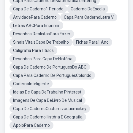
Capa Para Caderno DeMatemática Lettering
Capa De Caderno1 Periodo
Caderno DeEscola
AtividadePara Caderno
Capa Para CadernoLetra V
Letras ABCPara Imprimir
Desenhos RealistasPara Fazer
Sinais VitaisCapa De Trabalho
Fichas Para1 Ano
Caligrafía ParaTítulos
Desenhos Para Capa DeHistória
Capa De Caderno De PortuguesDo ABC
Capa Para Caderno De PortuguêsColorido
CadernoInteligente
Ideias De Capa DeTrabalho Pinterest
Imagens De Capa DeLivro De Musical
Capa De CadernoCustomizadacmickey
Capa De CadernoHistória E Geografia
ApoioPara Caderno