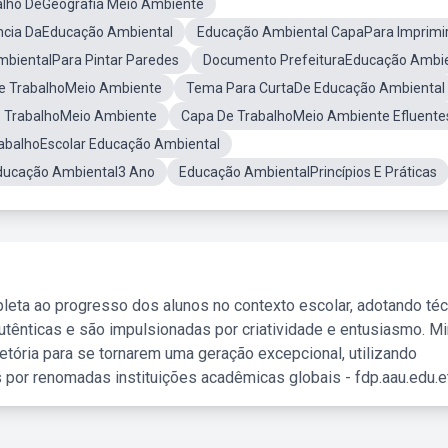
alho DeGeografia Meio Ambiente
ncia DaEducação Ambiental
Educação Ambiental CapaPara Imprimi
bientalPara Pintar Paredes
Documento PrefeituraEducação Ambie
De TrabalhoMeio Ambiente
Tema Para CurtaDe Educação Ambiental
 TrabalhoMeio Ambiente
Capa De TrabalhoMeio Ambiente Efluente
abalhoEscolar Educação Ambiental
ducação Ambiental3 Ano
Educação AmbientalPrincípios E Práticas
leta ao progresso dos alunos no contexto escolar, adotando té
tênticas e são impulsionadas por criatividade e entusiasmo. M
etória para se tornarem uma geração excepcional, utilizando
 por renomadas instituições acadêmicas globais - fdp.aau.edu.et