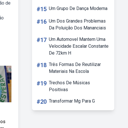
ção de
#15
Um Grupo De Dança Moderna
ão
#16
Um Dos Grandes Problemas
Da Poluição Dos Mananciais
#17
Um Automovel Mantem Uma
Velocidade Escalar Constante
De 72km H
#18
Três Formas De Reutilizar
Materiais Na Escola
#19
Trechos De Músicas
Positivas
#20
Transformar Mg Para G
 os