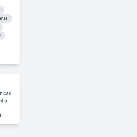
r
ntal
s
cnicas
inha
.