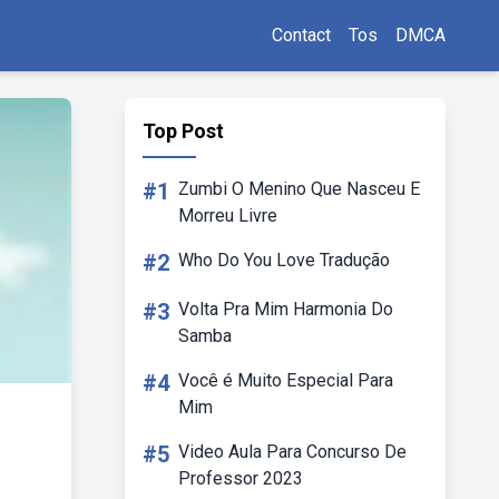
Contact
Tos
DMCA
Top Post
#1
Zumbi O Menino Que Nasceu E
Morreu Livre
#2
Who Do You Love Tradução
#3
Volta Pra Mim Harmonia Do
Samba
#4
Você é Muito Especial Para
Mim
#5
Video Aula Para Concurso De
Professor 2023