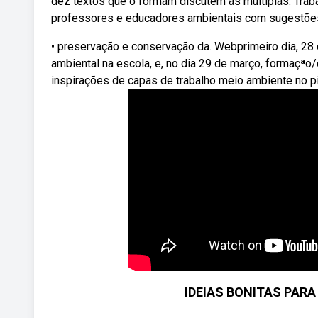
dez textos que o formam discutem as múltiplas. Traba
professores e educadores ambientais com sugestões 
• preservação e conservação da. Webprimeiro dia, 28 
ambiental na escola, e, no dia 29 de março, formaçª
inspirações de capas de trabalho meio ambiente no pi
IDEIAS BONITAS PAR