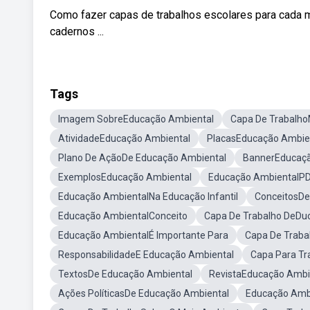
Como fazer capas de trabalhos escolares para cada mat
cadernos ...
Tags
Imagem SobreEducação Ambiental
Capa De Trabalh
AtividadeEducação Ambiental
PlacasEducação Ambie
Plano De AçãoDe Educação Ambiental
BannerEducaçã
ExemplosEducação Ambiental
Educação AmbientalP
Educação AmbientalNa Educação Infantil
ConceitosDe
Educação AmbientalConceito
Capa De Trabalho DeDu
Educação AmbientalÉ Importante Para
Capa De Traba
ResponsabilidadeE Educação Ambiental
Capa Para Tr
TextosDe Educação Ambiental
RevistaEducação Ambi
Ações PolíticasDe Educação Ambiental
Educação Ambi