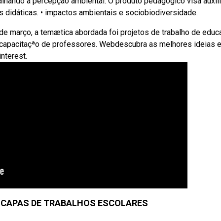
lhando a percepção ambiental. O produto pedagógico visa auxili
didáticas. • impactos ambientais e sociobiodiversidade.
de março, a temætica abordada foi projetos de trabalho de educ
o/capacitaçªo de professores. Webdescubra as melhores ideias 
nterest.
A CAPAS DE TRABALHOS ESCOLARES