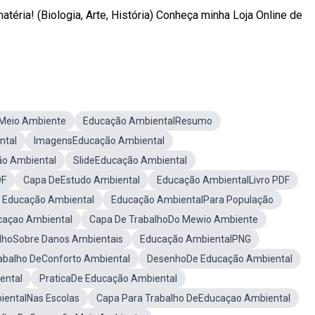
éria! (Biologia, Arte, História) Conheça minha Loja Online de
oMeio Ambiente
Educação AmbientalResumo
ntal
ImagensEducação Ambiental
o Ambiental
SlideEducação Ambiental
DF
Capa DeEstudo Ambiental
Educação AmbientalLivro PDF
 Educação Ambiental
Educação AmbientalPara População
caçao Ambiental
Capa De TrabalhoDo Mewio Ambiente
lhoSobre Danos Ambientais
Educação AmbientalPNG
abalho DeConforto Ambiental
DesenhoDe Educação Ambiental
ental
PraticaDe Educação Ambiental
entalNas Escolas
Capa Para Trabalho DeEducaçao Ambiental