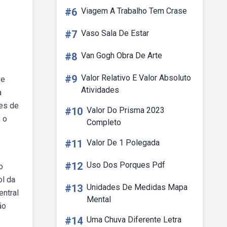
#6
Viagem A Trabalho Tem Crase
#7
Vaso Sala De Estar
#8
Van Gogh Obra De Arte
#9
Valor Relativo E Valor Absoluto
ve
Atividades
a
ões de
#10
Valor Do Prisma 2023
 o
Completo
#11
Valor De 1 Polegada
#12
Uso Dos Porques Pdf
o
ol da
#13
Unidades De Medidas Mapa
ntral
Mental
ão
#14
Uma Chuva Diferente Letra