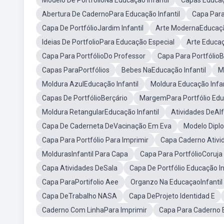
Modelo De PortfólioNa Educação Infantil
Capas Educaçã
Abertura De CadernoPara Educação Infantil
Capa Para
Capa De PortfólioJardim Infantil
Arte ModernaEducação
Ideias De PortfolioPara Educação Especial
Arte Educaç
Capa Para PortfólioDo Professor
Capa Para PortfólioB
Capas ParaPortfólios
Bebes NaEducação Infantil
M
Moldura AzulEducação Infantil
Moldura Educação Infan
Capas De PortfólioBerçário
MargemPara Portfólio Educ
Moldura RetangularEducação Infantil
Atividades DeAl
Capa De Caderneta DeVacinação Em Eva
Modelo Dipl
Capa Para Portfólio Para Imprimir
Capa Caderno Ativid
MoldurasInfantil Para Capa
Capa Para PortfólioCoruja
Capa Atividades DeSala
Capa De Portfólio Educação I
Capa ParaPortifolio Aee
Organzo Na EducaçaoInfantil
Capa DeTrabalho NASA
Capa DeProjeto Identidad E
Caderno Com LinhaPara Imprimir
Capa Para Caderno E