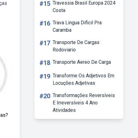
#15
Travessia Brasil Europa 2024
nças
Costa
#16
Trava Lingua Dificil Pra
Caramba
#17
Transporte De Cargas
Rodoviario
#18
Transporte Aereo De Carga
#19
Transforme Os Adjetivos Em
Locuções Adjetivas
#20
Transformações Reversíveis
E Irreversíveis 4 Ano
Atividades
vas?