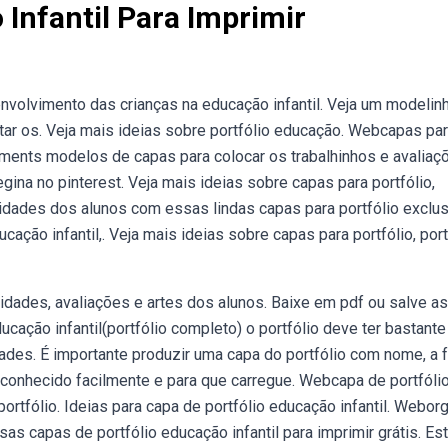
Infantil Para Imprimir
nvolvimento das crianças na educação infantil. Veja um modelin
star os. Veja mais ideias sobre portfólio educação. Webcapas pa
omments modelos de capas para colocar os trabalhinhos e avaliaç
egina no pinterest. Veja mais ideias sobre capas para portfólio,
tividades dos alunos com essas lindas capas para portfólio exclu
cação infantil,. Veja mais ideias sobre capas para portfólio, port
dades, avaliações e artes dos alunos. Baixe em pdf ou salve as
ucação infantil(portfólio completo) o portfólio deve ter bastante
dades. É importante produzir uma capa do portfólio com nome, a 
econhecido facilmente e para que carregue. Webcapa de portfóli
ortfólio. Ideias para capa de portfólio educação infantil. Webor
s capas de portfólio educação infantil para imprimir grátis. Es