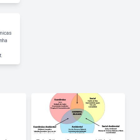
cnicas
inha
.