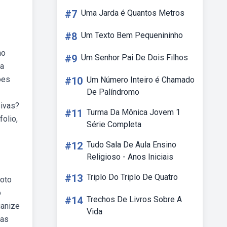
#7
Uma Jarda é Quantos Metros
#8
Um Texto Bem Pequenininho
ho
#9
Um Senhor Pai De Dois Filhos
ra
ões
#10
Um Número Inteiro é Chamado
De Palíndromo
sivas?
#11
Turma Da Mônica Jovem 1
folio,
Série Completa
#12
Tudo Sala De Aula Ensino
Religioso - Anos Iniciais
#13
Triplo Do Triplo De Quatro
foto
o
#14
Trechos De Livros Sobre A
ganize
Vida
tas