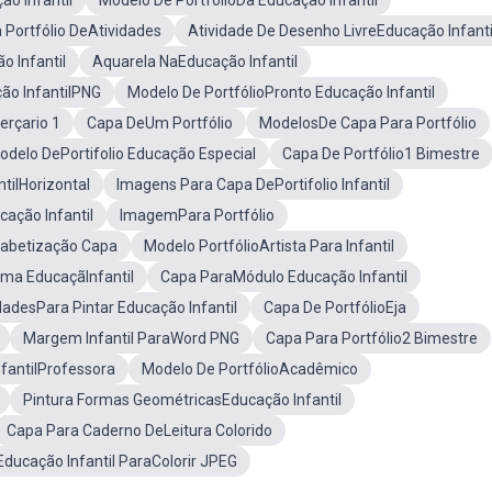
o Infantil
Modelo De PortfólioDa Educação Infantil
 Portfólio DeAtividades
Atividade De Desenho LivreEducação Infanti
 Infantil
Aquarela NaEducação Infantil
ão InfantilPNG
Modelo De PortfólioPronto Educação Infantil
erçario 1
Capa DeUm Portfólio
ModelosDe Capa Para Portfólio
odelo DePortifolio Educação Especial
Capa De Portfólio1 Bimestre
tilHorizontal
Imagens Para Capa DePortifolio Infantil
ação Infantil
ImagemPara Portfólio
fabetização Capa
Modelo PortfólioArtista Para Infantil
oma EducaçãInfantil
Capa ParaMódulo Educação Infantil
adesPara Pintar Educação Infantil
Capa De PortfólioEja
Margem Infantil ParaWord PNG
Capa Para Portfólio2 Bimestre
nfantilProfessora
Modelo De PortfólioAcadêmico
Pintura Formas GeométricasEducação Infantil
Capa Para Caderno DeLeitura Colorido
ducação Infantil ParaColorir JPEG